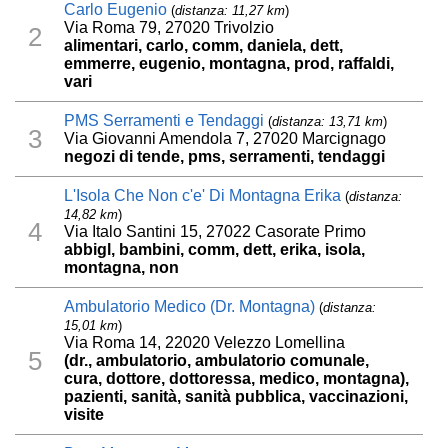
Carlo Eugenio
(
distanza: 11,27 km
)
Via Roma 79, 27020 Trivolzio
2
alimentari, carlo, comm, daniela, dett,
emmerre, eugenio, montagna, prod, raffaldi,
vari
PMS Serramenti e Tendaggi
(
distanza: 13,71 km
)
3
Via Giovanni Amendola 7, 27020 Marcignago
negozi di tende, pms, serramenti, tendaggi
L'Isola Che Non c'e' Di Montagna Erika
(
distanza:
14,82 km
)
4
Via Italo Santini 15, 27022 Casorate Primo
abbigl, bambini, comm, dett, erika, isola,
montagna, non
Ambulatorio Medico (Dr. Montagna)
(
distanza:
15,01 km
)
Via Roma 14, 22020 Velezzo Lomellina
5
(dr., ambulatorio, ambulatorio comunale,
cura, dottore, dottoressa, medico, montagna),
pazienti, sanità, sanità pubblica, vaccinazioni,
visite