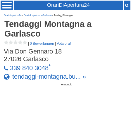
OrariDiApertura24
Oraridiapertura24
»
Orari di apertura a Garlasco
» Tendaggi Montagna
Tendaggi Montagna
a
Garlasco
|
0 Bewertungen
|
Vota ora!
Via Don Gennaro 18
27026
Garlasco
*
339 840 3048
tendaggi-montagna.bu... »
Annuncio