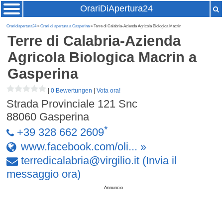
OrariDiApertura24
Oraridiapertura24
»
Orari di apertura a Gasperina
» Terre di Calabria-Azienda Agricola Biologica Macrin
Terre di Calabria-Azienda
Agricola Biologica Macrin
a
Gasperina
|
0 Bewertungen
|
Vota ora!
Strada Provinciale 121 Snc
88060
Gasperina
*
+39 328 662 2609
www.facebook.com/oli... »
terredicalabria
@
virgilio
.
it
(Invia il
messaggio ora)
Annuncio