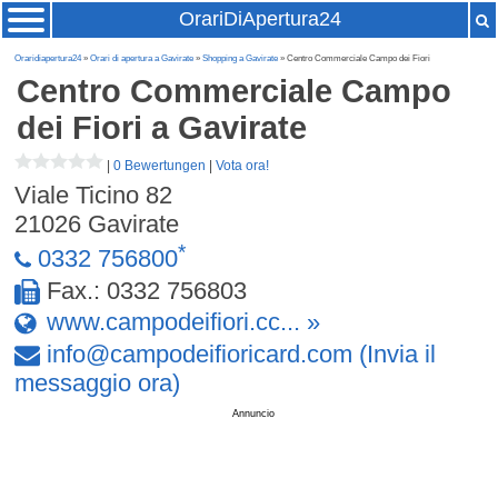
OrariDiApertura24
Oraridiapertura24
»
Orari di apertura a Gavirate
»
Shopping a Gavirate
» Centro Commerciale Campo dei Fiori
Centro Commerciale Campo
dei Fiori
a Gavirate
|
0 Bewertungen
|
Vota ora!
Viale Ticino 82
21026
Gavirate
*
0332 756800
Fax.: 0332 756803
www.campodeifiori.cc... »
info
@
campodeifioricard
.
com
(Invia il
messaggio ora)
Annuncio