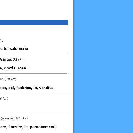
km
)
berto, salumerie
distanza: 0,15 km
)
e, grazia, rosa
a: 0,18 km
)
co, del, fabbrica, la, vendita
26 km
)
(
distanza: 0,33 km
)
re, finestre, le, pernottamenti,