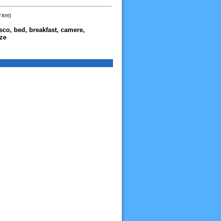
3 km
)
isco, bed, breakfast, camere,
nze