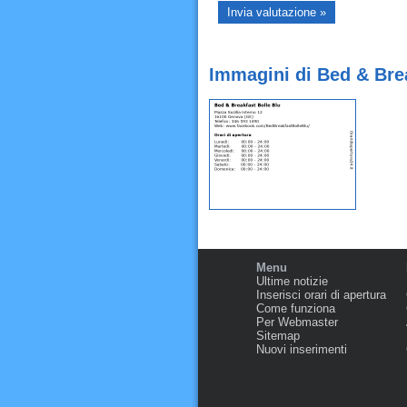
Immagini di Bed & Bre
Menu
Ultime notizie
Inserisci orari di apertura
Come funziona
Per Webmaster
Sitemap
Nuovi inserimenti