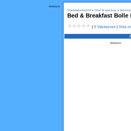
Annuncio
Oraridiapertura24
»
Orari di apertura a Genova
Bed & Breakfast Bolle 
|
0 Valutazioni
|
Vota or
Annuncio