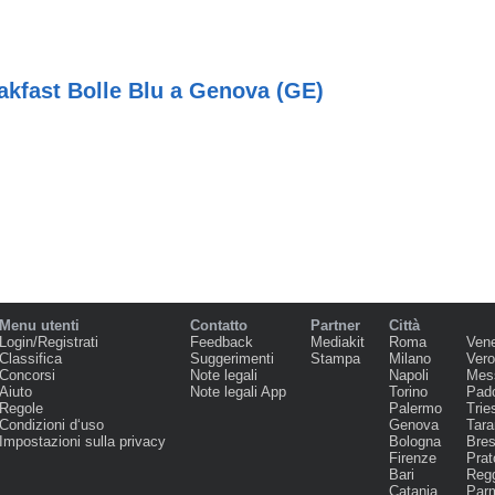
akfast Bolle Blu a Genova (GE)
Menu utenti
Contatto
Partner
Città
Login/Registrati
Feedback
Mediakit
Roma
Ven
Classifica
Suggerimenti
Stampa
Milano
Ver
Concorsi
Note legali
Napoli
Mes
Aiuto
Note legali App
Torino
Pad
Regole
Palermo
Trie
Condizioni d‘uso
Genova
Tara
Impostazioni sulla privacy
Bologna
Bres
Firenze
Prat
Bari
Regg
Catania
Par