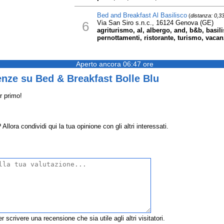
Bed and Breakfast Al Basilisco
(
distanza: 0,3
6
Via San Siro s.n.c., 16124 Genova (GE)
agriturismo, al, albergo, and, b&b, basil
pernottamenti, ristorante, turismo, vaca
Aperto ancora 06:47 ore
nze su Bed & Breakfast Bolle Blu
r primo!
lora condividi qui la tua opinione con gli altri interessati.
r scrivere una recensione che sia utile agli altri visitatori.