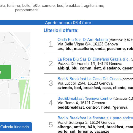
blu, turismo, bolle, b&b, camere, bed, breakfast, agriturismo,
pernottamenti
Aperto ancora 06:47 ore
Ulteriori offerte:
Onda Blu Sas Di Are Roberto
(
distanza: 0,10 
1
Via Delle Vigne 8/4, 16123 Genova
are, blu, macellerie, onda, pescherie, ro
La Rosa Blu Sas Di Distefano Grazia & c.
(
2
Piazza De Franchi 1/f, 16123 Genova
abbigl, blu, comm, dett, distefano, gener
a
Bed & Breakfast La Casa Del Cuoco
(
distanz
3
Via Luccoli 25/4, 16123 Genova
azienda, bed, breakfast, casa, cliente, cuo
Bed&Breakfast ‘Genova Centro’
(
distanza: 0,
4
Via Roma 4, 16121 Genova
bed&breakfast, centro’, hotel, ‘genova
Bed & Breakfast Le finestre sul porto antico
5
Via di Sottoripa 3, 16124 Genova
albergo, antico, b&b, bed, breakfast, came
porto, sul, turismo, vacanze