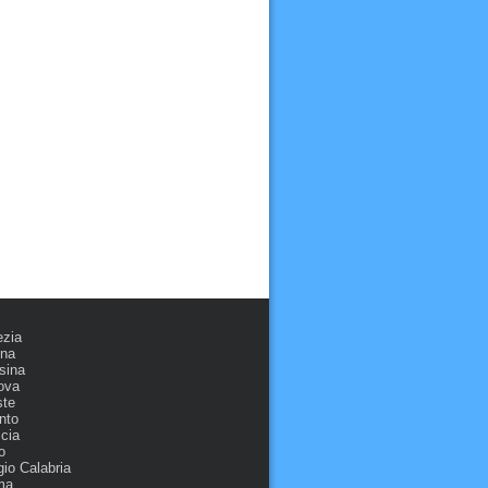
ezia
ona
sina
ova
ste
nto
cia
o
io Calabria
ma