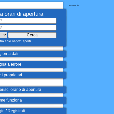
Annuncio
a orari di apertura
ra solo negozi aperti
iorna dati
nala errore
 i proprietari
erisci orario di apertura
e funziona
in / Registrati