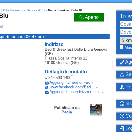
 (GE)
»
Ristoranti a Genova (GE)
» Bed & Breakfast Bolle Blu
Blu
Trov
🕒 Aperto
a!
Aperto ancora 06:47 ore
Indirizzo
Most
Bed & Breakfast Bolle Blu
a Genova
(GE)
Piazza Sozilia interno 12
Agg
16100
Genova (GE)
Dettagli di contatto
Seg
*
346 593 1490
Aggiungi numero di Fax »
Per
www.facebook.com/Bed... »
Aggiungi il tuo indirizzo e-mail »
Ins
Pubblicato da
Paola
Com
Log