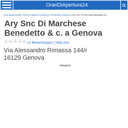
OrariDiApertura24
Oraridiapertura24
»
Orari di apertura a Genova
»
Ristoranti a Genova
» Ary Snc Di Marchese Benedetto & c.
Ary Snc Di Marchese
Benedetto & c.
a Genova
|
0 Bewertungen
|
Vota ora!
Via Alessandro Rimassa 144/r
16129
Genova
Annuncio