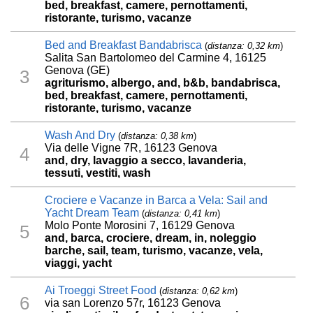
bed, breakfast, camere, pernottamenti,
ristorante, turismo, vacanze
Bed and Breakfast Bandabrisca
(
distanza: 0,32 km
)
Salita San Bartolomeo del Carmine 4, 16125
Genova (GE)
3
agriturismo, albergo, and, b&b, bandabrisca,
bed, breakfast, camere, pernottamenti,
ristorante, turismo, vacanze
Wash And Dry
(
distanza: 0,38 km
)
Via delle Vigne 7R, 16123 Genova
4
and, dry, lavaggio a secco, lavanderia,
tessuti, vestiti, wash
Crociere e Vacanze in Barca a Vela: Sail and
Yacht Dream Team
(
distanza: 0,41 km
)
Molo Ponte Morosini 7, 16129 Genova
5
and, barca, crociere, dream, in, noleggio
barche, sail, team, turismo, vacanze, vela,
viaggi, yacht
Ai Troeggi Street Food
(
distanza: 0,62 km
)
6
via san Lorenzo 57r, 16123 Genova