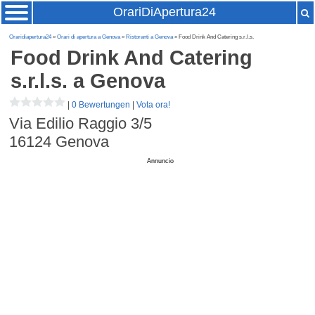
OrariDiApertura24
Oraridiapertura24
»
Orari di apertura a Genova
»
Ristoranti a Genova
» Food Drink And Catering s.r.l.s.
Food Drink And Catering
s.r.l.s.
a Genova
|
0 Bewertungen
|
Vota ora!
Via Edilio Raggio 3/5
16124
Genova
Annuncio