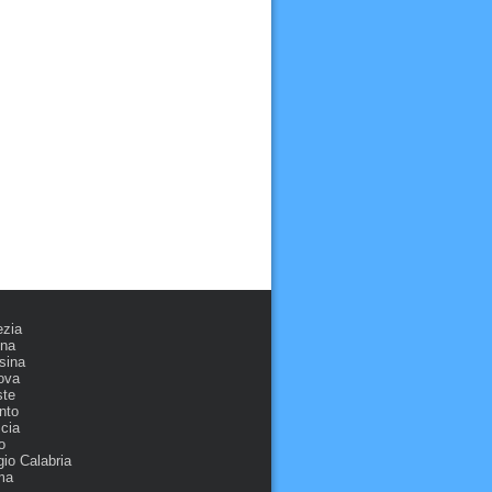
ezia
ona
sina
ova
ste
nto
cia
o
io Calabria
ma