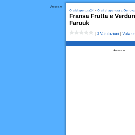
Annuncio
Oraridiapertura24
»
Orari di apertura a Genova
Fransa Frutta e Verdur
Farouk
|
0 Valutazioni
|
Vota or
Annuncio