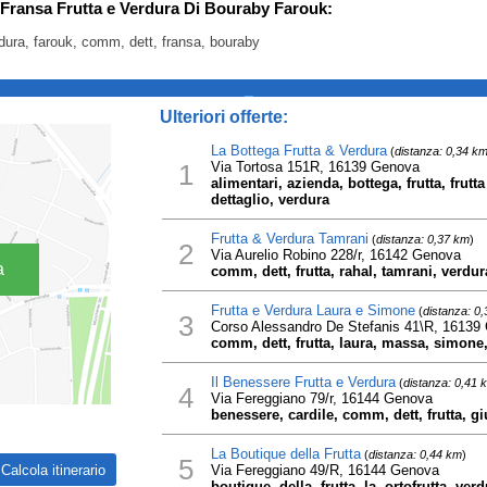
r Fransa Frutta e Verdura Di Bouraby Farouk:
rdura, farouk, comm, dett, fransa, bouraby
_
Ulteriori offerte:
La Bottega Frutta & Verdura
(
distanza: 0,34 k
1
Via Tortosa 151R, 16139 Genova
alimentari, azienda, bottega, frutta, frutt
dettaglio, verdura
Frutta & Verdura Tamrani
(
distanza: 0,37 km
)
2
Via Aurelio Robino 228/r, 16142 Genova
a
comm, dett, frutta, rahal, tamrani, verdur
Frutta e Verdura Laura e Simone
(
distanza: 0
3
Corso Alessandro De Stefanis 41\R, 16139
comm, dett, frutta, laura, massa, simone
Il Benessere Frutta e Verdura
(
distanza: 0,41 
4
Via Fereggiano 79/r, 16144 Genova
benessere, cardile, comm, dett, frutta, g
La Boutique della Frutta
(
distanza: 0,44 km
)
5
Via Fereggiano 49/R, 16144 Genova
boutique, della, frutta, la, ortofrutta, ver