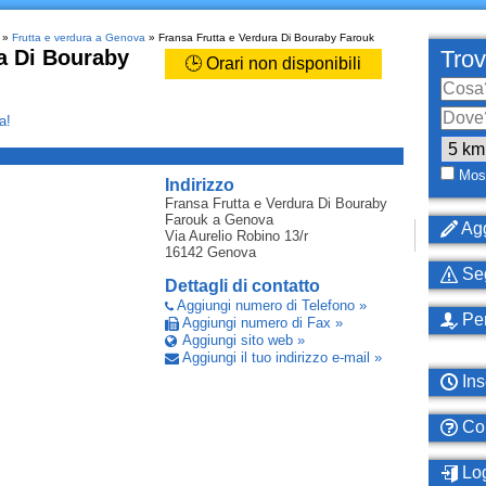
»
Frutta e verdura a Genova
» Fransa Frutta e Verdura Di Bouraby Farouk
a Di Bouraby
Trov
🕒 Orari non disponibili
a!
_
Most
Indirizzo
Fransa Frutta e Verdura Di Bouraby
Farouk
a Genova
Agg
Via Aurelio Robino 13/r
16142
Genova
Seg
Dettagli di contatto
Aggiungi numero di Telefono »
Per
Aggiungi numero di Fax »
Aggiungi sito web »
Aggiungi il tuo indirizzo e-mail »
Ins
Com
Log