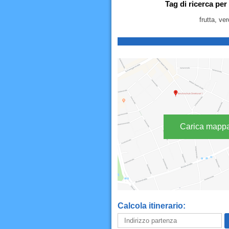
Tag di ricerca pe
frutta, ve
Carica mapp
Calcola itinerario: