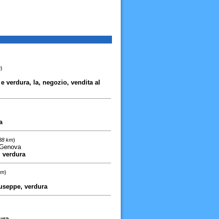
m
)
a e verdura, la, negozio, vendita al
a
,38 km
)
 Genova
, verdura
km
)
iuseppe, verdura
dura