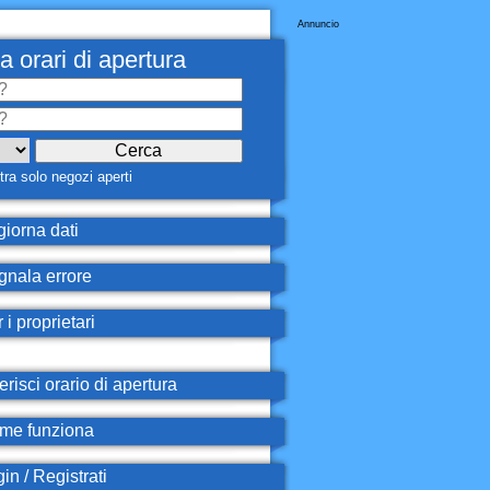
Annuncio
a orari di apertura
ra solo negozi aperti
iorna dati
nala errore
 i proprietari
erisci orario di apertura
e funziona
in / Registrati