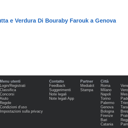
utta e Verdura Di Bouraby Farouk a Genova
Menu utenti
Contatto
Partner
Città
Login/Registrati
Feedback
Mediakit
Roma
Ven
Classifica
Suggerimenti
Stampa
Milano
Ver
Concorsi
Note legali
Napoli
Mes
Aiuto
Note legali App
Torino
Pad
Regole
Palermo
Trie
Condizioni d‘uso
Genova
Tara
Impostazioni sulla privacy
Bologna
Bres
Firenze
Prat
Bari
Regg
Catania
Par