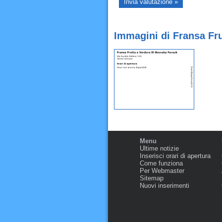
Immagini di Fransa Fr
Menu
Ultime notizie
Inserisci orari di apertura
Come funziona
Per Webmaster
Sitemap
Nuovi inserimenti