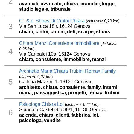
2
avvocati, avvocato, chiara, cracolici, legge,
studio legale, tribunale
C . & c. Shoes Di Cintoi Chiara
(
distanza: 0,23 km
)
3
Via San Luca 18 r, 16124 Genova
chiara, cintoi, comm, dett, scarpe, shoes
Chiara Manzi Consulente Immobiliare
(
distanza:
0,23 km
)
4
Via Garibaldi 10a, 16124 Genova
chiara, consulente, immobiliare, manzi
Architetto Maria Chiara Trubini Remax Family
(
distanza: 0,27 km
)
5
Galleria Mazzini 1, 16121 Genova
architetto, chiara, consulente, family, interni,
maria, paesaggistica, progetti, remax, trubini
Psicologa Chiara Loi
(
distanza: 0,44 km
)
Spianata Castelletto 3b/1, 16136 Genova
6
azienda, chiara, clienti, fabbrica, loi,
psicologa, vendite