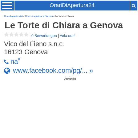
OrariDiApertura24
Oraridiapertura24
»
Orari di apertura a Genova
» Le Torte di Chiara
Le Torte di Chiara
a Genova
|
0 Bewertungen
|
Vota ora!
Vico del Fieno s.n.c.
16123
Genova
*
na
www.facebook.com/pg/... »
Annuncio