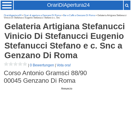
OrariDiApertura24
Oraridiapertura24
»
Orari di apertura a Genzano Di Roma
»
Bar e Caffè a Genzano Di Roma
» Gelateria Artigiana Stefanucci
Vinicio Di Stefanucci Eugenio Stefanucci Stefano e c. Snc
Gelateria Artigiana Stefanucci
Vinicio Di Stefanucci Eugenio
Stefanucci Stefano e c. Snc
a
Genzano Di Roma
|
0 Bewertungen
|
Vota ora!
Corso Antonio Gramsci 88/90
00045
Genzano Di Roma
Annuncio