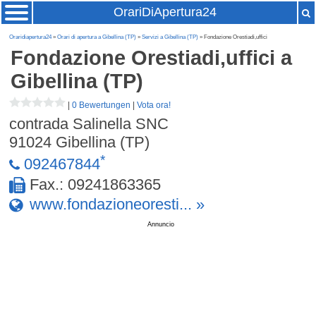
OrariDiApertura24
Oraridiapertura24
»
Orari di apertura a Gibellina (TP)
»
Servizi a Gibellina (TP)
» Fondazione Orestiadi,uffici
Fondazione Orestiadi,uffici
a
Gibellina (TP)
|
0 Bewertungen
|
Vota ora!
contrada Salinella SNC
91024
Gibellina (TP)
*
092467844
Fax.: 09241863365
www.fondazioneoresti... »
Annuncio