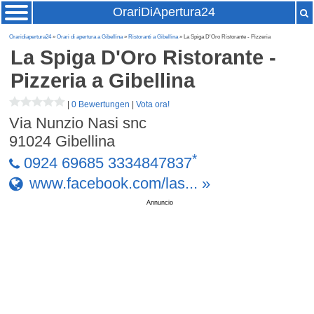
OrariDiApertura24
Oraridiapertura24
»
Orari di apertura a Gibellina
»
Ristoranti a Gibellina
» La Spiga D'Oro Ristorante - Pizzeria
La Spiga D'Oro Ristorante -
Pizzeria
a Gibellina
|
0 Bewertungen
|
Vota ora!
Via Nunzio Nasi snc
91024
Gibellina
*
0924 69685 3334847837
www.facebook.com/las... »
Annuncio