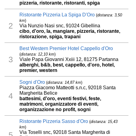
pizzeria, ristorante, ristoranti, spiga
Ristorante Pizzeria La Spiga D'Oro
(
distanza: 3,50
km
)
2
Via Nunzio Nasi snc, 91024 Gibellina
cibo, d'oro, la, mangiare, pizzeria, ristorante,
ristorazione, spiga, trapani
Best Western Premier Hotel Cappello d'Oro
(
distanza: 12,10 km
)
3
Viale Papa Giovanni Xxiii 12, 81275 Partanna
alberghi, b&b, best, cappello, d'oro, hotel,
premier, western
Sogni d'Oro
(
distanza: 14,87 km
)
Piazza Giacomo Matteotti s.n.c, 92018 Santa
Margherita Belice
4
battesimi, d'oro, eventi festivi, feste,
matrimoni, organizzatore di eventi,
organizzazione no profit, sogni
Ristorante Pizzeria Sasso d'Oro
(
distanza: 15,43
km
)
Via Toselli snc, 92018 Santa Margherita di
5