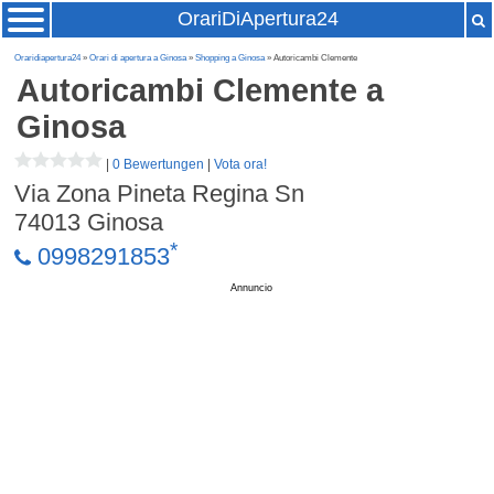
OrariDiApertura24
Oraridiapertura24
»
Orari di apertura a Ginosa
»
Shopping a Ginosa
» Autoricambi Clemente
Autoricambi Clemente
a
Ginosa
|
0 Bewertungen
|
Vota ora!
Via Zona Pineta Regina Sn
74013
Ginosa
*
0998291853
Annuncio