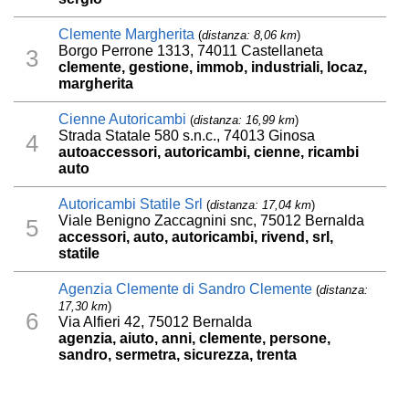
Clemente Margherita
(
distanza: 8,06 km
)
Borgo Perrone 1313, 74011 Castellaneta
3
clemente, gestione, immob, industriali, locaz,
margherita
Cienne Autoricambi
(
distanza: 16,99 km
)
Strada Statale 580 s.n.c., 74013 Ginosa
4
autoaccessori, autoricambi, cienne, ricambi
auto
Autoricambi Statile Srl
(
distanza: 17,04 km
)
Viale Benigno Zaccagnini snc, 75012 Bernalda
5
accessori, auto, autoricambi, rivend, srl,
statile
Agenzia Clemente di Sandro Clemente
(
distanza:
17,30 km
)
6
Via Alfieri 42, 75012 Bernalda
agenzia, aiuto, anni, clemente, persone,
sandro, sermetra, sicurezza, trenta