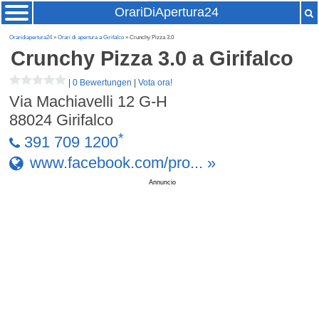
OrariDiApertura24
Oraridiapertura24
»
Orari di apertura a Girifalco
» Crunchy Pizza 3.0
Crunchy Pizza 3.0
a Girifalco
|
0 Bewertungen
|
Vota ora!
Via Machiavelli 12 G-H
88024
Girifalco
*
391 709 1200
www.facebook.com/pro... »
Annuncio