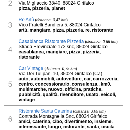
2
Via Migliaccio 38/40, 88024 Girifalco
pizza, pizzeria, planet
Re Artù
(
distanza: 0,47 km
)
3
Vico Fratelli Bandiera 5, 88024 Girifalco
artù, mangiare, pizza, pizzeria, re, ristorante
Casablanca Ristorante Pizzeria
(
distanza: 0,66 km
)
Strada Provinciale 172 snc, 88024 Girifalco
4
casablanca, mangiare, pizza, pizzeria,
ristorante
Car Vintage
(
distanza: 0,75 km
)
Via Dei Tulipani 10, 88024 Girifalco (CZ)
auto, automobili, autovetture, car, carrozzeria,
5
centro, concessionario, consulenza., km0,
multimarche, nuovo, officina, pratiche,
pubblicità, qualità, rivenditore, usato, veicoli,
vintage
Ristorante Santa Caterina
(
distanza: 3,05 km
)
Contrada Montagnella Snc, 88024 Girifalco
6
amici, caterina, cibo, divertimento, insieme,
interessante, luogo, ristorante, santa, uscita