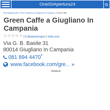
OrariDiApertura24
Oraridiapertura24
»
Orari di apertura a Giugliano In Campania
» Green Caffe
Green Caffe
a Giugliano In
Campania
|
0 Bewertungen
|
Vota ora!
Via G. B. Basile 31
80014
Giugliano In Campania
*
081 894 4470
www.facebook.com/gre... »
Annuncio