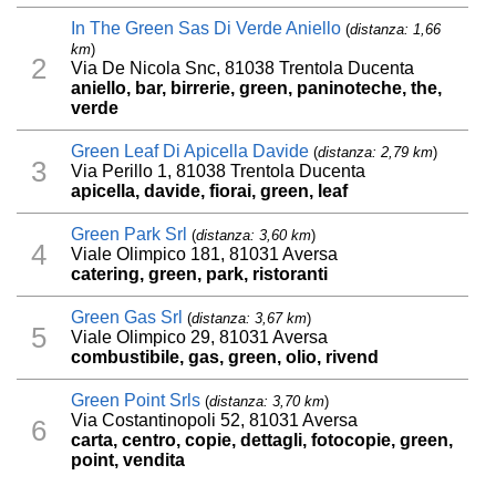
In The Green Sas Di Verde Aniello
(
distanza: 1,66
km
)
2
Via De Nicola Snc, 81038 Trentola Ducenta
aniello, bar, birrerie, green, paninoteche, the,
verde
Green Leaf Di Apicella Davide
(
distanza: 2,79 km
)
3
Via Perillo 1, 81038 Trentola Ducenta
apicella, davide, fiorai, green, leaf
Green Park Srl
(
distanza: 3,60 km
)
4
Viale Olimpico 181, 81031 Aversa
catering, green, park, ristoranti
Green Gas Srl
(
distanza: 3,67 km
)
5
Viale Olimpico 29, 81031 Aversa
combustibile, gas, green, olio, rivend
Green Point Srls
(
distanza: 3,70 km
)
Via Costantinopoli 52, 81031 Aversa
6
carta, centro, copie, dettagli, fotocopie, green,
point, vendita