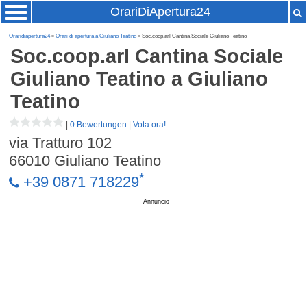
OrariDiApertura24
Oraridiapertura24
»
Orari di apertura a Giuliano Teatino
» Soc.coop.arl Cantina Sociale Giuliano Teatino
Soc.coop.arl Cantina Sociale
Giuliano Teatino
a Giuliano
Teatino
|
0 Bewertungen
|
Vota ora!
via Tratturo 102
66010
Giuliano Teatino
*
+39 0871 718229
Annuncio