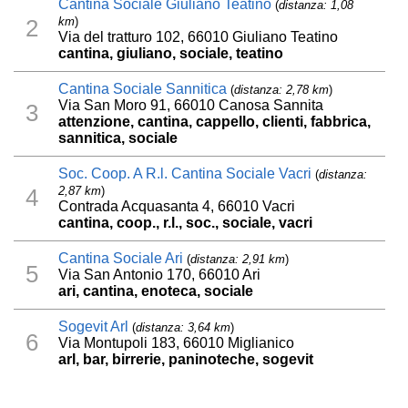
Cantina Sociale Giuliano Teatino
(
distanza: 1,08
km
)
2
Via del tratturo 102, 66010 Giuliano Teatino
cantina, giuliano, sociale, teatino
Cantina Sociale Sannitica
(
distanza: 2,78 km
)
Via San Moro 91, 66010 Canosa Sannita
3
attenzione, cantina, cappello, clienti, fabbrica,
sannitica, sociale
Soc. Coop. A R.l. Cantina Sociale Vacri
(
distanza:
2,87 km
)
4
Contrada Acquasanta 4, 66010 Vacri
cantina, coop., r.l., soc., sociale, vacri
Cantina Sociale Ari
(
distanza: 2,91 km
)
5
Via San Antonio 170, 66010 Ari
ari, cantina, enoteca, sociale
Sogevit Arl
(
distanza: 3,64 km
)
6
Via Montupoli 183, 66010 Miglianico
arl, bar, birrerie, paninoteche, sogevit