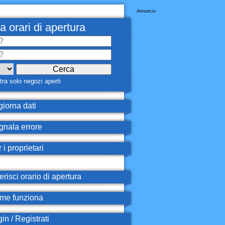
Annuncio
a orari di apertura
ra solo negozi aperti
iorna dati
nala errore
 i proprietari
erisci orario di apertura
e funziona
in / Registrati