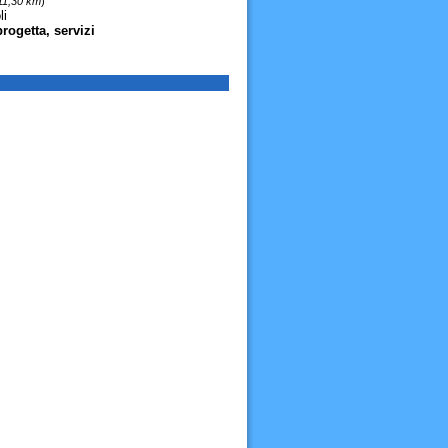
 11,30 km
)
li
progetta, servizi