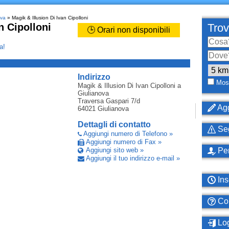
ova
» Magik & Illusion Di Ivan Cipolloni
n Cipolloni
Trov
🕒 Orari non disponibili
a!
_
Indirizzo
Most
Magik & Illusion Di Ivan Cipolloni
a
Giulianova
Traversa Gaspari 7/d
Agg
64021
Giulianova
Dettagli di contatto
Seg
Aggiungi numero di Telefono »
Aggiungi numero di Fax »
Aggiungi sito web »
Per
Aggiungi il tuo indirizzo e-mail »
Ins
Com
Log