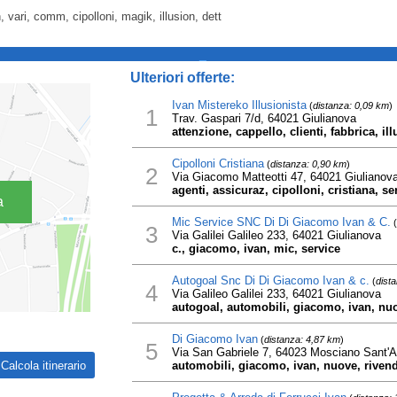
an, vari, comm, cipolloni, magik, illusion, dett
_
Ulteriori offerte:
Ivan Mistereko Illusionista
(
distanza: 0,09 km
)
1
Trav. Gaspari 7/d, 64021 Giulianova
attenzione, cappello, clienti, fabbrica, il
Cipolloni Cristiana
(
distanza: 0,90 km
)
2
Via Giacomo Matteotti 47, 64021 Giulianov
agenti, assicuraz, cipolloni, cristiana, se
a
Mic Service SNC Di Di Giacomo Ivan & C.
(
3
Via Galilei Galileo 233, 64021 Giulianova
c., giacomo, ivan, mic, service
Autogoal Snc Di Di Giacomo Ivan & c.
(
dist
4
Via Galileo Galilei 233, 64021 Giulianova
autogoal, automobili, giacomo, ivan, nuo
Di Giacomo Ivan
(
distanza: 4,87 km
)
5
Via San Gabriele 7, 64023 Mosciano Sant'A
automobili, giacomo, ivan, nuove, rivend