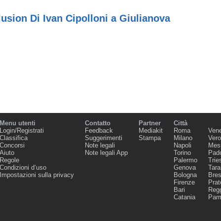
lusion Di Ivan Cipolloni a Giulianova
Menu utenti
Contatto
Partner
Città
Login/Registrati
Feedback
Mediakit
Roma
Ven
Classifica
Suggerimenti
Stampa
Milano
Ver
Concorsi
Note legali
Napoli
Mes
Aiuto
Note legali App
Torino
Pad
Regole
Palermo
Trie
Condizioni d‘uso
Genova
Tara
Impostazioni sulla privacy
Bologna
Bres
Firenze
Prat
Bari
Regg
Catania
Par