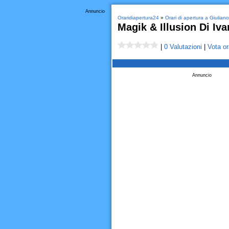
Annuncio
Oraridiapertura24
»
Orari di apertura a Giulian
Magik & Illusion Di Iva
|
0 Valutazioni
|
Vota or
Annuncio