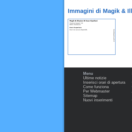
Immagini di Magik & Il
Menu
Ultime notizie
Inserisci orari di apertura
Come funziona
Per Webmaster
Sitemap
Nuovi inserimenti