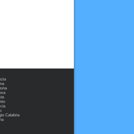
ezia
ona
sina
ova
ste
nto
cia
o
io Calabria
ma