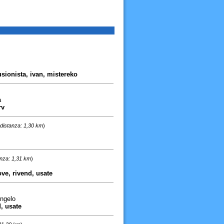
lusionista, ivan, mistereko
a
rv
distanza: 1,30 km
)
anza: 1,31 km
)
ve, rivend, usate
ngelo
, usate