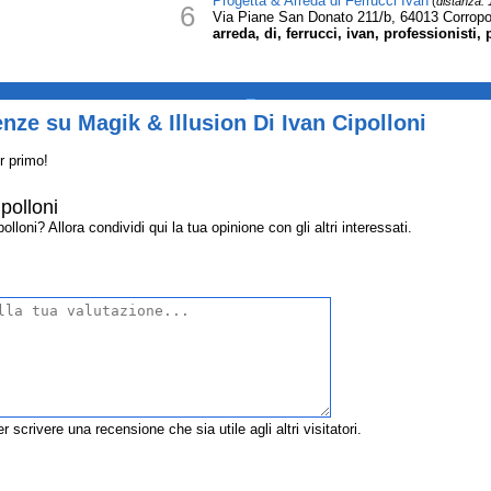
Progetta & Arreda di Ferrucci Ivan
(
distanza:
6
Via Piane San Donato 211/b, 64013 Corropo
arreda, di, ferrucci, ivan, professionisti, 
_
nze su Magik & Illusion Di Ivan Cipolloni
r primo!
polloni
loni? Allora condividi qui la tua opinione con gli altri interessati.
r scrivere una recensione che sia utile agli altri visitatori.