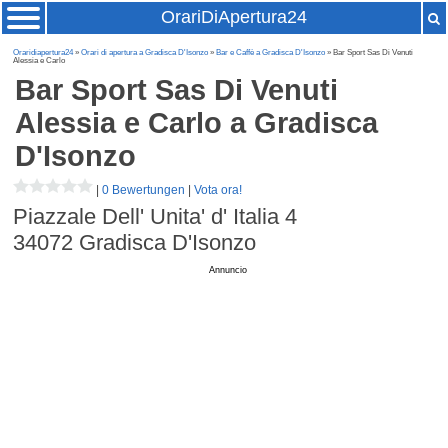
OrariDiApertura24
Oraridiapertura24
»
Orari di apertura a Gradisca D'Isonzo
»
Bar e Caffè a Gradisca D'Isonzo
» Bar Sport Sas Di Venuti
Alessia e Carlo
Bar Sport Sas Di Venuti
Alessia e Carlo
a Gradisca
D'Isonzo
|
0 Bewertungen
|
Vota ora!
Piazzale Dell' Unita' d' Italia 4
34072
Gradisca D'Isonzo
Annuncio