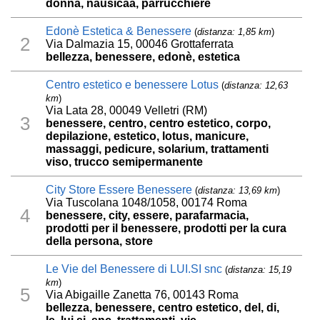
donna, nausicaa, parrucchiere
Edonè Estetica & Benessere
(
distanza: 1,85 km
)
2
Via Dalmazia 15, 00046 Grottaferrata
bellezza, benessere, edonè, estetica
Centro estetico e benessere Lotus
(
distanza: 12,63
km
)
Via Lata 28, 00049 Velletri (RM)
3
benessere, centro, centro estetico, corpo,
depilazione, estetico, lotus, manicure,
massaggi, pedicure, solarium, trattamenti
viso, trucco semipermanente
City Store Essere Benessere
(
distanza: 13,69 km
)
Via Tuscolana 1048/1058, 00174 Roma
4
benessere, city, essere, parafarmacia,
prodotti per il benessere, prodotti per la cura
della persona, store
Le Vie del Benessere di LUI.SI snc
(
distanza: 15,19
km
)
5
Via Abigaille Zanetta 76, 00143 Roma
bellezza, benessere, centro estetico, del, di,