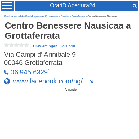
OrariDiApertura24
Oraridiapertura24
»
Orari di apertura a Grottaferrata
»
Estetisti a Grottaferrata
» Centro Benessere Nausicaa
Centro Benessere Nausicaa
a
Grottaferrata
|
0 Bewertungen
|
Vota ora!
Via Campi d' Annibale 9
00046
Grottaferrata
*
06 945 6329
www.facebook.com/pg/... »
Annuncio