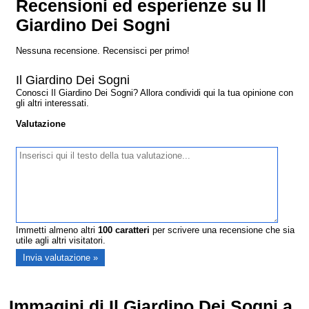
Recensioni ed esperienze su Il
Giardino Dei Sogni
Nessuna recensione. Recensisci per primo!
Il Giardino Dei Sogni
Conosci Il Giardino Dei Sogni? Allora condividi qui la tua opinione con
gli altri interessati.
Valutazione
Immetti almeno altri
100
caratteri
per scrivere una recensione che sia
utile agli altri visitatori.
Immagini di Il Giardino Dei Sogni a