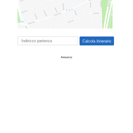
Annuncio