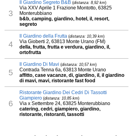
Il Giardino Segreto B&B
(
distanza: 8,92 km
)
Via XXV Aprile 1 Frazione Montotto, 63825
3
Monterubbiano
b&b, camping, giardino, hotel, il, resort,
segreto
Il Giardino della Frutta
(
distanza: 10,39 km
)
Via Gioberti 2, 63813 Monte Urano (FM)
4
della, frutta, frutta e verdura, giardino, il,
ortofrutta
Il Giardino Di Mavi
(
distanza: 10,57 km
)
Contrada Tenna 6a, 63813 Monte Urano
5
affitto, case vacanze, di, giardino, il, il giardino
di mavi, mavi, ristorante fast food
Ristorante Giardino Dei Cedri Di Tassotti
Giampiero
(
distanza: 10,85 km
)
6
Via x Settembre 24, 63825 Monterubbiano
catering, cedri, giampiero, giardino,
ristorante, ristoranti, tassotti