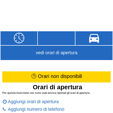
vedi orari di apertura
🕒 Orari non disponibili
Orari di apertura
Per questa inserzione non sono stati ancora riportati gli orari di apertura.
Aggiungi orari di apertura
Aggiungi numero di telefono