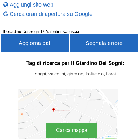
Aggiungi sito web
Cerca orari di apertura su Google
Il Giardino Dei Sogni Di Valentini Katiuscia
Aggiorna dati
Segnala errore
Tag di ricerca per Il Giardino Dei Sogni:
sogni, valentini, giardino, katiuscia, fiorai
Carica mappa