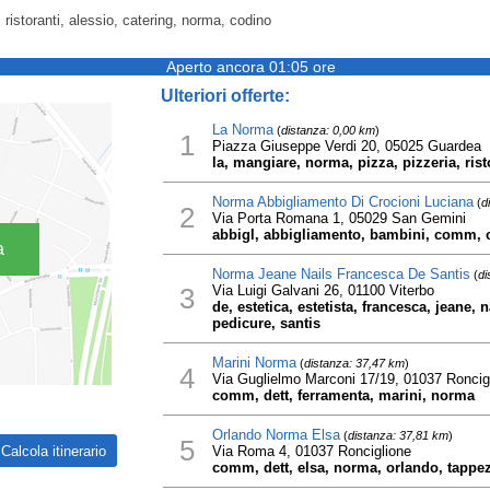
, ristoranti, alessio, catering, norma, codino
Aperto ancora 01:05 ore
Ulteriori offerte:
La Norma
(
distanza: 0,00 km
)
1
Piazza Giuseppe Verdi 20, 05025 Guardea
la, mangiare, norma, pizza, pizzeria, rist
Norma Abbigliamento Di Crocioni Luciana
(
d
2
Via Porta Romana 1, 05029 San Gemini
abbigl, abbigliamento, bambini, comm, c
a
Norma Jeane Nails Francesca De Santis
(
di
3
Via Luigi Galvani 26, 01100 Viterbo
de, estetica, estetista, francesca, jeane, 
pedicure, santis
Marini Norma
(
distanza: 37,47 km
)
4
Via Guglielmo Marconi 17/19, 01037 Roncig
comm, dett, ferramenta, marini, norma
Orlando Norma Elsa
(
distanza: 37,81 km
)
5
Via Roma 4, 01037 Ronciglione
comm, dett, elsa, norma, orlando, tappez