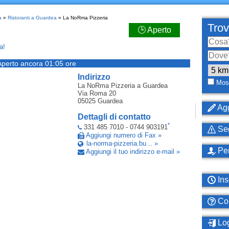
a
»
Ristoranti a Guardea
» La NoRma Pizzeria
Trov
🕒 Aperto
a!
Aperto ancora 01:05 ore
Indirizzo
Most
La NoRma Pizzeria
a Guardea
Via Roma 20
05025
Guardea
Agg
Dettagli di contatto
*
331 485 7010 - 0744 903191
Seg
Aggiungi numero di Fax »
la-norma-pizzeria.bu... »
Per
Aggiungi il tuo indirizzo e-mail »
Ins
Com
Log