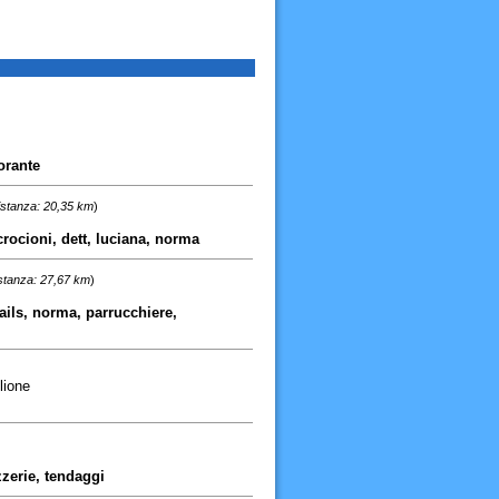
orante
istanza: 20,35 km
)
rocioni, dett, luciana, norma
stanza: 27,67 km
)
nails, norma, parrucchiere,
lione
zerie, tendaggi