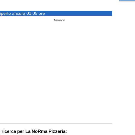
Aperto ancora 01:05 ore
Annuncio
i ricerca per La NoRma Pizzeria: