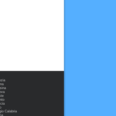
ezia
ona
sina
ova
ste
nto
cia
o
io Calabria
ma