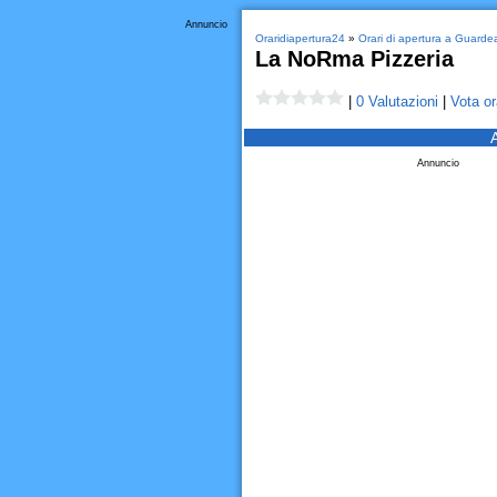
Annuncio
Oraridiapertura24
»
Orari di apertura a Guarde
La NoRma Pizzeria
|
0 Valutazioni
|
Vota or
Annuncio