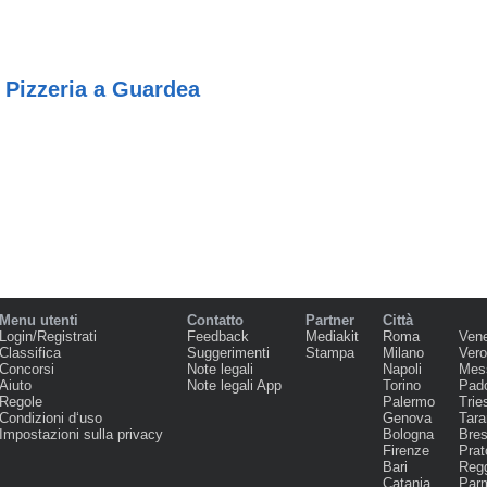
Pizzeria a Guardea
Menu utenti
Contatto
Partner
Città
Login/Registrati
Feedback
Mediakit
Roma
Ven
Classifica
Suggerimenti
Stampa
Milano
Ver
Concorsi
Note legali
Napoli
Mes
Aiuto
Note legali App
Torino
Pad
Regole
Palermo
Trie
Condizioni d‘uso
Genova
Tara
Impostazioni sulla privacy
Bologna
Bres
Firenze
Prat
Bari
Regg
Catania
Par