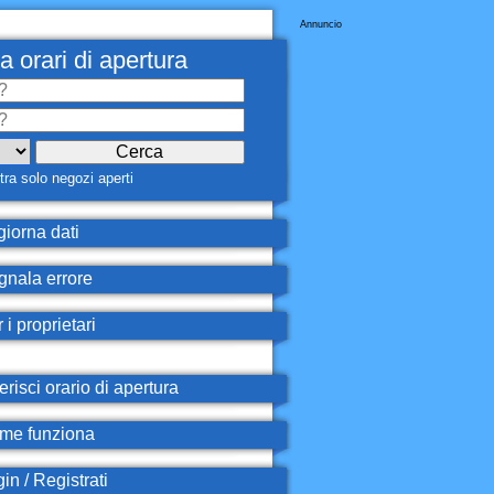
Annuncio
a orari di apertura
ra solo negozi aperti
iorna dati
nala errore
 i proprietari
erisci orario di apertura
e funziona
in / Registrati