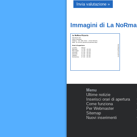
Immagini di La NoRma 
Menu
Ultime notizie
Inserisci orari di apertura
Come funziona
Per Webmaster
Sitemap
Nuovi inserimenti