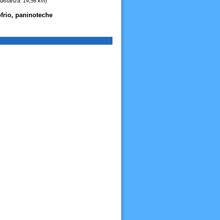
distanza: 14,56 km
)
ofrio, paninoteche