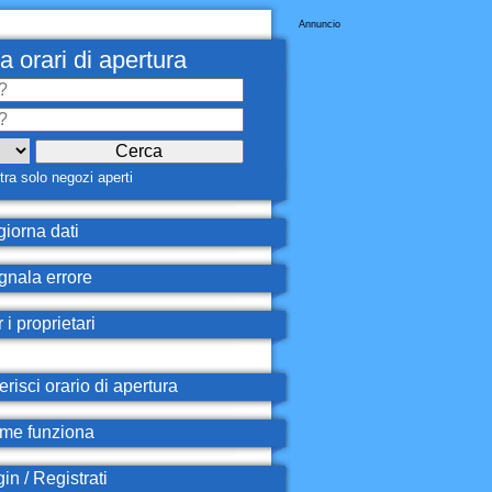
Annuncio
a orari di apertura
ra solo negozi aperti
iorna dati
nala errore
 i proprietari
erisci orario di apertura
e funziona
in / Registrati