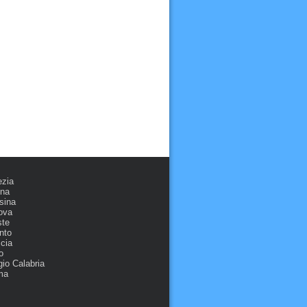
ezia
ona
sina
ova
ste
nto
cia
o
io Calabria
ma