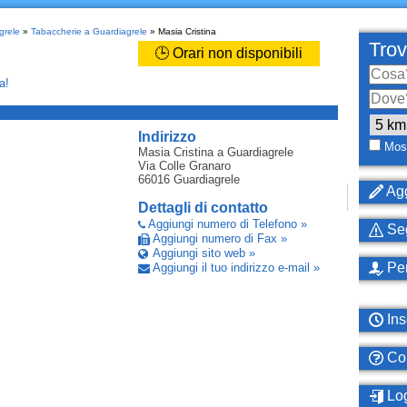
grele
»
Tabaccherie a Guardiagrele
» Masia Cristina
Trov
🕒 Orari non disponibili
a!
_
Indirizzo
Most
Masia Cristina
a Guardiagrele
Via Colle Granaro
66016
Guardiagrele
Agg
Dettagli di contatto
Aggiungi numero di Telefono »
Seg
Aggiungi numero di Fax »
Aggiungi sito web »
Per
Aggiungi il tuo indirizzo e-mail »
Ins
Com
Log