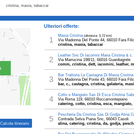
cristina, masia, tabaccai
_
Ulteriori offerte:
Masia Cristina
(
distanza: 5,72 km
)
1
Via Madonna Del Ponte 44, 66010 Fara Filio
cristina, masia, tabaccai
Leather Snc Di Iacomini Maria Cristina & c.
2
Via Marrucina 198/11, 66016 Guardiagrele
comm, cristina, dett, iacomini, leather, m
a
Bar Trattoria La Castagna Di Masia Cristina
3
Via Madonna Del Ponte 43, 66010 Fara Filio
bar, c., castagna, cristina, gelateria, masi
Cotto e Mangiato Sas Di Esca Cristina Sabr
4
Via Roma 119, 66010 Roccamontepiano
catering, cotto, cristina, esca, mangiato, 
Pescheria Da Cristina Sas Di Godja Alina Cr
5
Contrada Selva Piana Snc, 66043 Casoli
alina, catering, cristina, da, godja, pesche