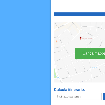
Carica mapp
Calcola itinerario: