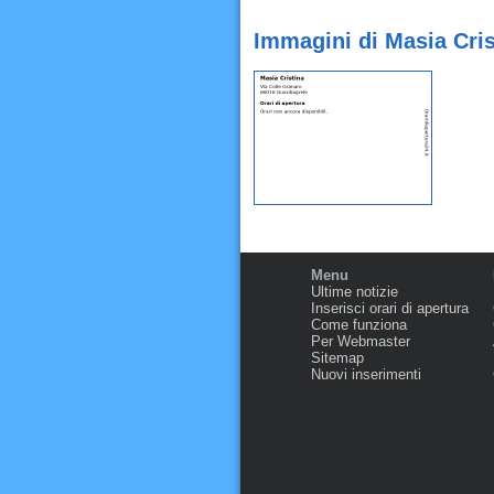
Immagini di Masia Cris
Menu
Ultime notizie
Inserisci orari di apertura
Come funziona
Per Webmaster
Sitemap
Nuovi inserimenti