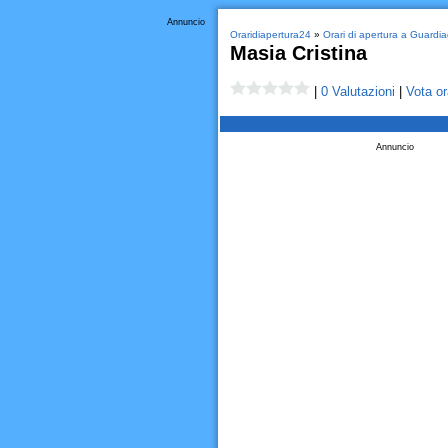
Annuncio
Oraridiapertura24
»
Orari di apertura a Guardia
Masia Cristina
|
0 Valutazioni
|
Vota or
Annuncio