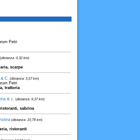
rum Petri
(
distanza: 0,32 km
)
aria, scarpe
 & C.
(
distanza: 5,57 km
)
rum Petri
a, trattoria
ina & c.
(
distanza: 9,37 km
)
ristoranti, sabrina
istina
(
distanza: 10,78 km
)
ria, ristoranti