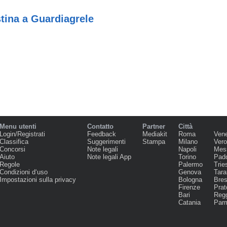
tina a Guardiagrele
Menu utenti
Contatto
Partner
Città
Login/Registrati
Feedback
Mediakit
Roma
Ven
Classifica
Suggerimenti
Stampa
Milano
Ver
Concorsi
Note legali
Napoli
Mes
Aiuto
Note legali App
Torino
Pad
Regole
Palermo
Trie
Condizioni d‘uso
Genova
Tara
Impostazioni sulla privacy
Bologna
Bres
Firenze
Prat
Bari
Regg
Catania
Par