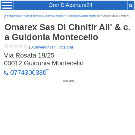
OrariDiApertura24
Oraridiapertura24
»
Orari di apertura a Guidonia Montecelio
»
Ristoranti a Guidonia Montecelio
» Omarex Sas Di Chnitir Ali'
& c.
Omarex Sas Di Chnitir Ali' & c.
a Guidonia Montecelio
|
0 Bewertungen
|
Vota ora!
Via Rosata 19/25
00012
Guidonia Montecelio
*
0774300380
Annuncio