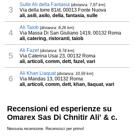
Sulle Ali della Fantasia
(
distanza: 7,97 km
)
3
Via della torre 81/d, 00013 Fonte Nuova
ali, asili, asilo, della, fantasia, sulle
Ali Taiob
(
distanza: 8,26 km
)
4
Via Massa Di San Giuliano 1419, 00132 Roma
ali, catering, ristoranti, taiob
Ali Fazel
(
distanza: 9,74 km
)
5
Via Caterina Usai 23, 00132 Roma
ali, articoli, comm, dett, fazel, vari
Ali Khan Liaquat
(
distanza: 10,59 km
)
6
Via Mandas 13, 00132 Roma
ali, articoli, comm, dett, khan, liaquat, vari
Recensioni ed esperienze su
Omarex Sas Di Chnitir Ali' & c.
Nessuna recensione. Recensisci per primo!