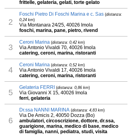
frittelle, gelateria, gelati, torte gelato
Foschi Pietro Di Foschi Marina e c. Sas
(
distanza:
0,24 km
)
2
Via Montanara 24/25, 40026 Imola
foschi, marina, pane, pietro, rivend
Ceroni Marina
(
distanza: 0,42 km
)
3
Via Antonio Vivaldi 70, 40026 Imola
catering, ceroni, marina, ristoranti
Ceroni Marina
(
distanza: 0,52 km
)
4
Via Antonio Vivaldi 17, 40026 Imola
catering, ceroni, marina, ristoranti
Gelateria FERRI
(
distanza: 0,86 km
)
5
Via Giovanni X 15, 40026 Imola
ferri, gelateria
Dr.ssa NANNI MARINA
(
distanza: 4,83 km
)
Via De Amicis 2, 40050 Dozza (Bo)
6
ambulatori, circoscrizione, dottore, dr.ssa,
guarigione, marina, medico di base, medico
di famiglia, nanni, pediatra, studi, visita