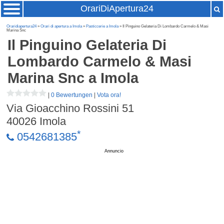
OrariDiApertura24
Oraridiapertura24
»
Orari di apertura a Imola
»
Pasticcerie a Imola
» Il Pinguino Gelateria Di Lombardo Carmelo & Masi
Marina Snc
Il Pinguino Gelateria Di
Lombardo Carmelo & Masi
Marina Snc
a Imola
|
0 Bewertungen
|
Vota ora!
Via Gioacchino Rossini 51
40026
Imola
*
0542681385
Annuncio