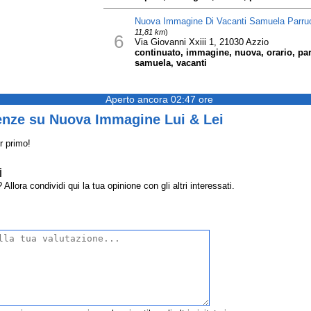
Nuova Immagine Di Vacanti Samuela Parrucc
11,81 km
)
6
Via Giovanni Xxiii 1, 21030 Azzio
continuato, immagine, nuova, orario, par
samuela, vacanti
Aperto ancora 02:47 ore
enze su Nuova Immagine Lui & Lei
r primo!
i
ora condividi qui la tua opinione con gli altri interessati.