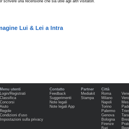
r scrivere una recensione che sia utile agli altri visitatori.
gine Lui & Lei a Intra
Menu utenti
Contatto
Partner
Città
Login/Registrati
Feedback
Mediakit
Roma
Ven
Classifica
Suggerimenti
Stampa
Milano
Ver
Concorsi
Note legali
Napoli
Mes
Aiuto
Note legali App
Torino
Pad
Regole
Palermo
Trie
Condizioni d‘uso
Genova
Tara
Impostazioni sulla privacy
Bologna
Bres
Firenze
Prat
Bari
Regg