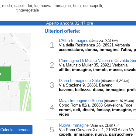
oda, capelli, lei, lui, nuova, immagine, tinta, curacapelli,
tintavegetale
Aperto ancora 02:47 ore
Ulteriori offerte:
L'Altra Immagine
(
distanza: 0,29 km
)
1
Via della Resistenza 28, 28921 Verbania
acconciature, donna, immagine, l'altra, 
L'Immagine Di Musso Valeria e Osvaldo Sn
2
Via Maurizio Muller 35, 28921 Verbania
affitto, immagine, immob, musso, osvaldo
a
Diana Immagine e Stile
(
distanza: 6,24 km
)
3
Via Stazione 9, 28831 Baveno
baveno, bellezza, diana, immagine, profes
Maya Immagine e Suono
(
distanza: 10,96 km
)
4
Corso Roma 82/a, 28883 Gravellona Toce
comm, dett, dischi, fantasy, immagine, 
video
Nuova Immagine
(
distanza: 11,80 km
)
5
Via Papa Giovanni Xxiii 1, 21030 Azzio VA
capelli, immagine, nuova, parrucchiere