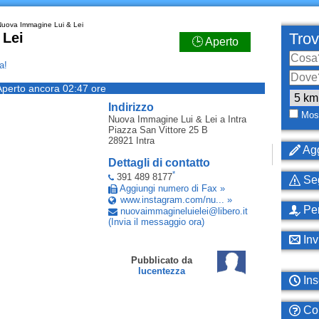
uova Immagine Lui & Lei
 Lei
Trov
🕒 Aperto
a!
Aperto ancora 02:47 ore
Indirizzo
Most
Nuova Immagine Lui & Lei
a Intra
Piazza San Vittore 25 B
28921
Intra
Agg
Dettagli di contatto
*
391 489 8177
Seg
Aggiungi numero di Fax »
www.instagram.com/nu... »
Per
nuovaimmagineluielei
@
libero
.
it
(Invia il messaggio ora)
Inv
Pubblicato da
lucentezza
Ins
Com