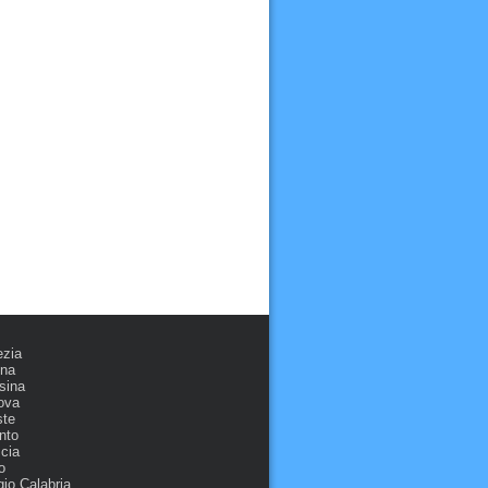
ezia
ona
sina
ova
ste
nto
cia
o
io Calabria