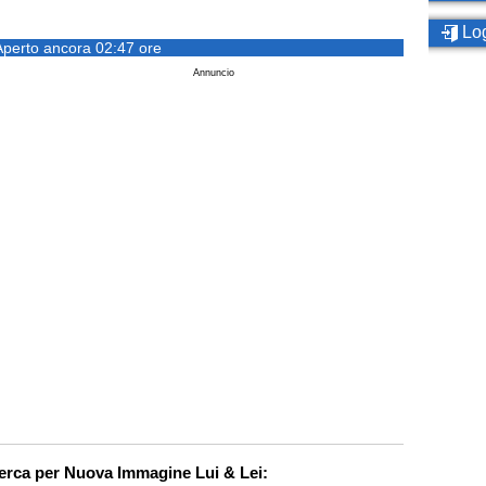
Log
Aperto ancora 02:47 ore
Annuncio
cerca per Nuova Immagine Lui & Lei: