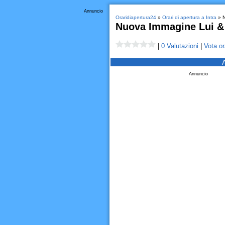
Annuncio
Oraridiapertura24
»
Orari di apertura a Intra
» N
Nuova Immagine Lui &
|
0 Valutazioni
|
Vota or
Annuncio