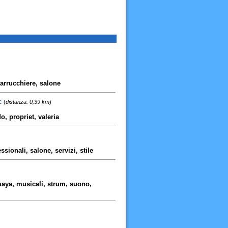
parrucchiere, salone
c
(
distanza: 0,39 km
)
, propriet, valeria
sionali, salone, servizi, stile
maya, musicali, strum, suono,