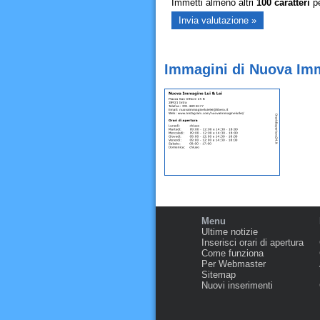
Immetti almeno altri
100
caratteri
pe
Immagini di Nuova Imma
Menu
Ultime notizie
Inserisci orari di apertura
Come funziona
Per Webmaster
Sitemap
Nuovi inserimenti