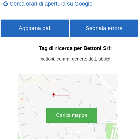
Cerca orari di apertura su Google
Aggiorna dati
Segnala errore
Tag di ricerca per Bettoni Srl:
bettoni, comm, genere, dett, abbigl
Carica mappa