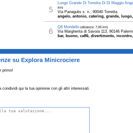
Luogo Grande Di Torretta Di Di Maggio Ang
5
km
)
Via Panagulis s. n., 90040 Torretta
angelo, antonio, catering, grande, luogo, 
Q8 Mondello
(
distanza: 7,95 km
)
6
Via Margherita di Savoia 113, 90146 Palerm
bar, buono, caffè, divertimento, incontr
_
enze su Explora Minicrociere
r primo!
condividi qui la tua opinione con gli altri interessati.