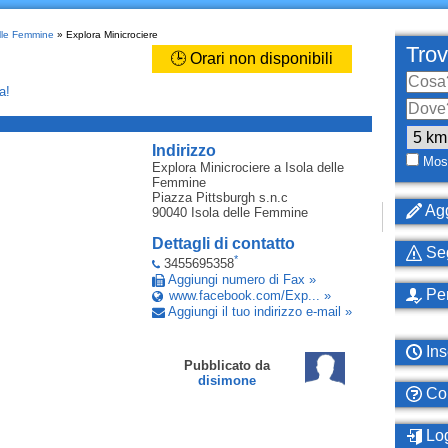
elle Femmine
» Explora Minicrociere
Trov
🕒 Orari non disponibili
a!
_
Indirizzo
Most
Explora Minicrociere
a Isola delle
Femmine
Piazza Pittsburgh s.n.c
Agg
90040
Isola delle Femmine
Dettagli di contatto
Seg
*
3455695358
Aggiungi numero di Fax »
Per
www.facebook.com/Exp... »
Aggiungi il tuo indirizzo e-mail »
Ins
Pubblicato da
disimone
Com
Log