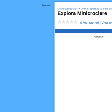
Annuncio
Oraridiapertura24
»
Orari di apertura a Isola d
Explora Minicrociere
|
0 Valutazioni
|
Vota or
Annuncio