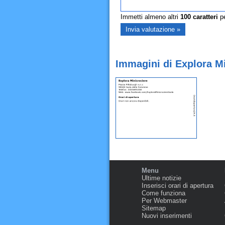
Immetti almeno altri
100
caratteri
pe
Immagini di Explora Mi
Menu
Ultime notizie
Inserisci orari di apertura
Come funziona
Per Webmaster
Sitemap
Nuovi inserimenti