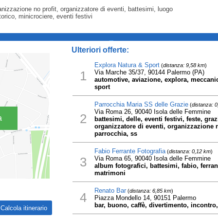
anizzazione no profit, organizzatore di eventi, battesimi, luogo
torico, minicrociere, eventi festivi
_
Ulteriori offerte:
Explora Natura & Sport
(
distanza: 9,58 km
)
1
Via Marche 35/37, 90144 Palermo (PA)
automotive, aviazione, explora, meccanic
sport
Parrocchia Maria SS delle Grazie
(
distanza: 
Via Roma 26, 90040 Isola delle Femmine
2
a
battesimi, delle, eventi festivi, feste, gr
organizzatore di eventi, organizzazione n
parrocchia, ss
Fabio Ferrante Fotografia
(
distanza: 0,12 km
)
3
Via Roma 65, 90040 Isola delle Femmine
album fotografici, battesimi, fabio, ferrant
matrimoni
Renato Bar
(
distanza: 6,85 km
)
4
Piazza Mondello 14, 90151 Palermo
bar, buono, caffè, divertimento, incontro