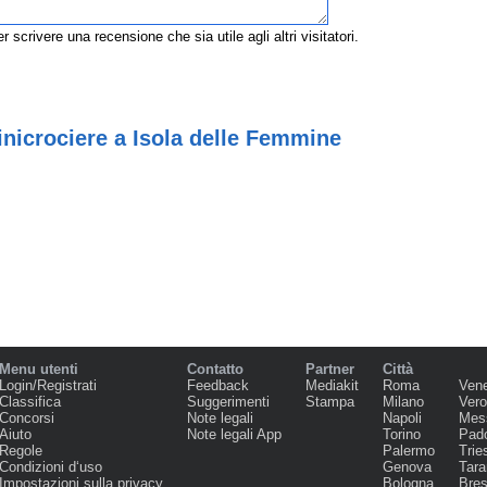
r scrivere una recensione che sia utile agli altri visitatori.
nicrociere a Isola delle Femmine
Menu utenti
Contatto
Partner
Città
Login/Registrati
Feedback
Mediakit
Roma
Ven
Classifica
Suggerimenti
Stampa
Milano
Ver
Concorsi
Note legali
Napoli
Mes
Aiuto
Note legali App
Torino
Pad
Regole
Palermo
Trie
Condizioni d‘uso
Genova
Tara
Impostazioni sulla privacy
Bologna
Bres