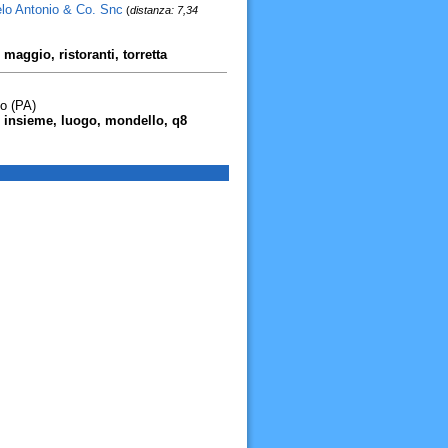
elo Antonio & Co. Snc
(
distanza: 7,34
maggio, ristoranti, torretta
o (PA)
o, insieme, luogo, mondello, q8