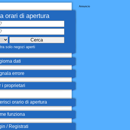
Annuncio
a orari di apertura
ra solo negozi aperti
iorna dati
nala errore
 i proprietari
erisci orario di apertura
e funziona
in / Registrati