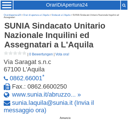
OrariDiApertura24
Oraridiapertura24
»
Orari di apertura a L'Aquila
»
Sindacati a L'Aquila
» SUNIA Sindacato Unitario Nazionale Inquilini ed
Assegnatari
SUNIA Sindacato Unitario
Nazionale Inquilini ed
Assegnatari
a L'Aquila
|
0 Bewertungen
|
Vota ora!
Via Saragat s.n.c
67100
L'Aquila
*
0862.66001
Fax.: 0862.6600250
www.sunia.it/abruzzo... »
sunia
.
laquila
@
sunia
.
it
(Invia il
messaggio ora)
Annuncio