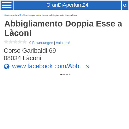
OrariDiApertura24
Oraridiapertura24
»
Orari di apertura a Làconi
» Abbigliamento Doppia Esse
Abbigliamento Doppia Esse
a
Làconi
|
0 Bewertungen
|
Vota ora!
Corso Garibaldi 69
08034
Làconi
www.facebook.com/Abb... »
Annuncio