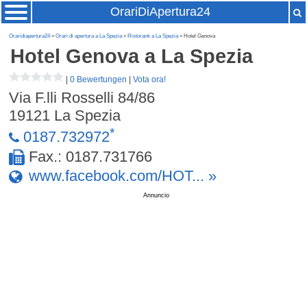
OrariDiApertura24
Oraridiapertura24
»
Orari di apertura a La Spezia
»
Ristoranti a La Spezia
» Hotel Genova
Hotel Genova
a La Spezia
|
0 Bewertungen
|
Vota ora!
Via F.lli Rosselli 84/86
19121
La Spezia
*
0187.732972
Fax.: 0187.731766
www.facebook.com/HOT... »
Annuncio