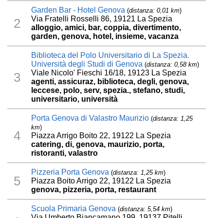
Garden Bar - Hotel Genova
(
distanza: 0,01 km
)
Via Fratelli Rosselli 86, 19121 La Spezia
2
alloggio, amici, bar, coppia, divertimento,
garden, genova, hotel, insieme, vacanza
Biblioteca del Polo Universitario di La Spezia.
Università degli Studi di Genova
(
distanza: 0,58 km
)
Viale Nicolo' Fieschi 16/18, 19123 La Spezia
3
agenti, assicuraz, biblioteca, degli, genova,
leccese, polo, serv, spezia., stefano, studi,
universitario, università
Porta Genova di Valastro Maurizio
(
distanza: 1,25
km
)
4
Piazza Arrigo Boito 22, 19122 La Spezia
catering, di, genova, maurizio, porta,
ristoranti, valastro
Pizzeria Porta Genova
(
distanza: 1,25 km
)
5
Piazza Boito Arrigo 22, 19122 La Spezia
genova, pizzeria, porta, restaurant
Scuola Primaria Genova
(
distanza: 5,54 km
)
Via Umberto Biancamano 199, 19137 Pitelli