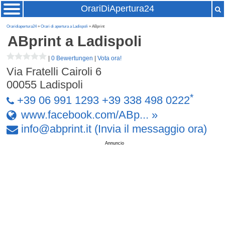
OrariDiApertura24
Oraridiapertura24
»
Orari di apertura a Ladispoli
» ABprint
ABprint
a Ladispoli
|
0 Bewertungen
|
Vota ora!
Via Fratelli Cairoli 6
00055
Ladispoli
*
+39 06 991 1293 +39 338 498 0222
www.facebook.com/ABp... »
info
@
abprint
.
it
(Invia il messaggio ora)
Annuncio