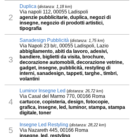
Duplica
(
distanza: 1,18 km
)
Via napoli 112, 00055 Ladispoli
2
agenzie pubblicitarie, duplica, negozi di
insegne, negozio di prodotti artistici,
tipografia
Sanadesign Pubblicità
(
distanza: 1,75 km
)
Via Napoli 23 b/c, 00055 Ladispoli, Lazio
abbigliamento, abiti da lavoro, adesivi,
bandiere, biglietti da visita, brochure,
3
decorazione automobili, decorazione vetrine,
gadget, insegne, pubblicità, restyling di
interni, sanadesign, tappeti, targhe., timbri,
volantini
Luminor Insegne Led
(
distanza: 26,72 km
)
Via Casal del Marmo 770, 00166 Roma
4
cartucce, copisteria, design, fotocopie,
grafica, insegne, led, luminor, stampa, stampa
digitale, toner
Insegne Led Restyling
(
distanza: 28,22 km
)
5
Via Nazareth 445, 00166 Roma
insegne, led, restyling