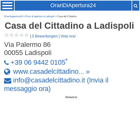
OrariDiApertura24
Oraridiapertura24
»
Orari di apertura a Ladispoli
» Casa del Cittadino
Casa del Cittadino
a Ladispoli
|
0 Bewertungen
|
Vota ora!
Via Palermo 86
00055
Ladispoli
*
+39 06 9442 0105
www.casadelcittadino... »
info
@
casadelcittadino
.
it
(Invia il
messaggio ora)
Annuncio