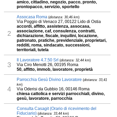
amico, cittadino, negozio, pacco, pronto,
prontopacco, servizio, sportello
Assocasa Roma
(
distanza: 30,46 km
)
Via Poggio di Venaco 27, 00122 Lido di Ostia
accordi, affitto, assistenza, assocasa,
associazione, caf, consulenza, contratti,
2
dichiarazione, fiscale, inquilini, locazione,
patronato, pratiche, previdenziale, proprietari,
redditi, roma, sindacato, successioni,
territoriali, tutela
Il Lavoratore 4.7.50 Srl
(
distanza: 32,44 km
)
3
Via Ciro Menotti 26, 00195 Roma
50, affitto, immob, lavoratore, proprietà
Parrocchia Gesù Divino Lavoratore
(
distanza: 33,41
km
)
4
Via Oderisi da Gubbio 16, 00146 Roma
chiesa cattolica e servizi parrocchiali, divino,
gesù, lavoratore, parrocchia
Consulta Casagit (Orario di ricevimento del
Fiduciario)
(
distanza: 33,44 km
)