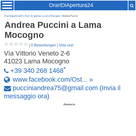
OrariDiApertura24
Oraridiapertura24
»
Orari di apertura a Lama Mocogno
» Andrea Puccini
Andrea Puccini
a Lama
Mocogno
|
0 Bewertungen
|
Vota ora!
Via Vittorio Veneto 2-6
41023
Lama Mocogno
*
+39 340 268 1468
www.facebook.com/Ost... »
pucciniandrea75
@
gmail
.
com
(Invia il
messaggio ora)
Annuncio