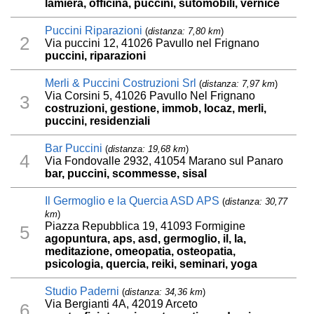
lamiera, officina, puccini, sutomobili, vernice
Puccini Riparazioni
(
distanza: 7,80 km
)
2
Via puccini 12, 41026 Pavullo nel Frignano
puccini, riparazioni
Merli & Puccini Costruzioni Srl
(
distanza: 7,97 km
)
Via Corsini 5, 41026 Pavullo Nel Frignano
3
costruzioni, gestione, immob, locaz, merli,
puccini, residenziali
Bar Puccini
(
distanza: 19,68 km
)
4
Via Fondovalle 2932, 41054 Marano sul Panaro
bar, puccini, scommesse, sisal
Il Germoglio e la Quercia ASD APS
(
distanza: 30,77
km
)
Piazza Repubblica 19, 41093 Formigine
5
agopuntura, aps, asd, germoglio, il, la,
meditazione, omeopatia, osteopatia,
psicologia, quercia, reiki, seminari, yoga
Studio Paderni
(
distanza: 34,36 km
)
Via Bergianti 4A, 42019 Arceto
6