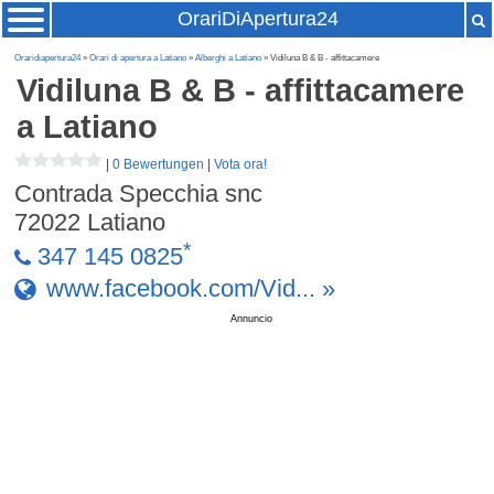
OrariDiApertura24
Oraridiapertura24
»
Orari di apertura a Latiano
»
Alberghi a Latiano
» Vidiluna B & B - affittacamere
Vidiluna B & B - affittacamere
a Latiano
|
0 Bewertungen
|
Vota ora!
Contrada Specchia snc
72022
Latiano
*
347 145 0825
www.facebook.com/Vid... »
Annuncio