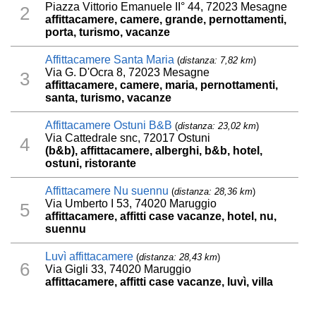
Piazza Vittorio Emanuele II° 44, 72023 Mesagne
2
affittacamere, camere, grande, pernottamenti,
porta, turismo, vacanze
Affittacamere Santa Maria
(
distanza: 7,82 km
)
Via G. D'Ocra 8, 72023 Mesagne
3
affittacamere, camere, maria, pernottamenti,
santa, turismo, vacanze
Affittacamere Ostuni B&B
(
distanza: 23,02 km
)
Via Cattedrale snc, 72017 Ostuni
4
(b&b), affittacamere, alberghi, b&b, hotel,
ostuni, ristorante
Affittacamere Nu suennu
(
distanza: 28,36 km
)
Via Umberto I 53, 74020 Maruggio
5
affittacamere, affitti case vacanze, hotel, nu,
suennu
Luvì affittacamere
(
distanza: 28,43 km
)
6
Via Gigli 33, 74020 Maruggio
affittacamere, affitti case vacanze, luvì, villa