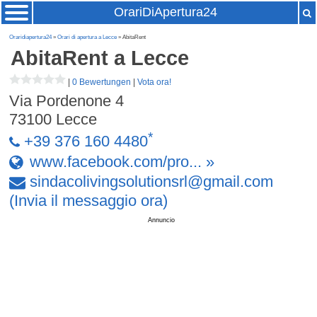
OrariDiApertura24
Oraridiapertura24
»
Orari di apertura a Lecce
» AbitaRent
AbitaRent
a Lecce
|
0 Bewertungen
|
Vota ora!
Via Pordenone 4
73100
Lecce
*
+39 376 160 4480
www.facebook.com/pro... »
sindacolivingsolutionsrl
@
gmail
.
com
(Invia il messaggio ora)
Annuncio