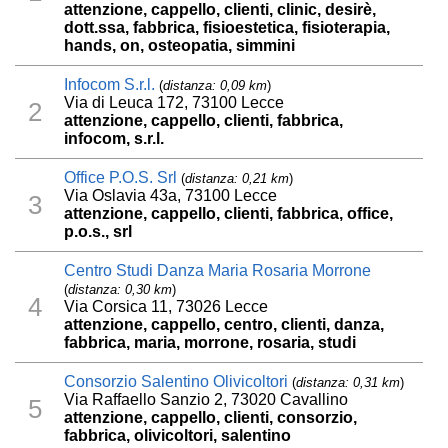
attenzione, cappello, clienti, clinic, desirè,
dott.ssa, fabbrica, fisioestetica, fisioterapia,
hands, on, osteopatia, simmini
Infocom S.r.l.
(
distanza: 0,09 km
)
Via di Leuca 172, 73100 Lecce
2
attenzione, cappello, clienti, fabbrica,
infocom, s.r.l.
Office P.O.S. Srl
(
distanza: 0,21 km
)
Via Oslavia 43a, 73100 Lecce
3
attenzione, cappello, clienti, fabbrica, office,
p.o.s., srl
Centro Studi Danza Maria Rosaria Morrone
(
distanza: 0,30 km
)
4
Via Corsica 11, 73026 Lecce
attenzione, cappello, centro, clienti, danza,
fabbrica, maria, morrone, rosaria, studi
Consorzio Salentino Olivicoltori
(
distanza: 0,31 km
)
Via Raffaello Sanzio 2, 73020 Cavallino
5
attenzione, cappello, clienti, consorzio,
fabbrica, olivicoltori, salentino