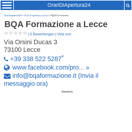
OrariDiApertura24
Oraridiapertura24
»
Orari di apertura a Lecce
» BQA Formazione
BQA Formazione
a Lecce
|
0 Bewertungen
|
Vota ora!
Via Orsini Ducas 3
73100
Lecce
*
+39 338 522 5287
www.facebook.com/pro... »
info
@
bqaformazione
.
it
(Invia il
messaggio ora)
Annuncio