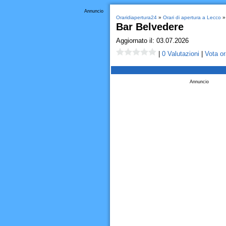
Annuncio
Oraridiapertura24
»
Orari di apertura a Lecco
» 
Bar Belvedere
Aggiornato il: 03.07.2026
|
0 Valutazioni
|
Vota or
Annuncio