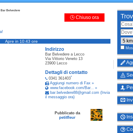
Bar Belvedere
Trov
🕒 Chiuso ora
a!
Apre in 10:43 ore
Most
Indirizzo
Bar Belvedere
a Lecco
Via Vittorio Veneto 13
Agg
23900
Lecco
Dettagli di contatto
Seg
*
0341 361403
Aggiungi numero di Fax »
Per
www.facebook.com/Bar... »
bar
.
belvedere88
@
gmail
.
com
(Invia
il messaggio ora)
Inv
Pubblicato da
Ins
petitfleur
Com