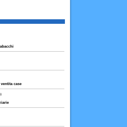
tabacchi
)
, ventita case
m
)
ziarie