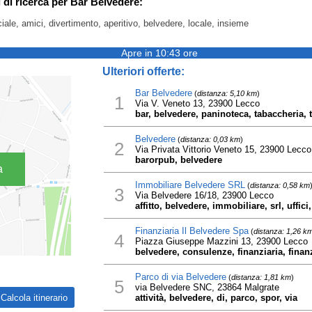
 di ricerca per Bar Belvedere:
ale, amici, divertimento, aperitivo, belvedere, locale, insieme
Apre in 10:43 ore
Ulteriori offerte:
Bar Belvedere
(
distanza: 5,10 km
)
1
Via V. Veneto 13, 23900 Lecco
bar, belvedere, paninoteca, tabaccheria, 
Belvedere
(
distanza: 0,03 km
)
2
Via Privata Vittorio Veneto 15, 23900 Lecco
barorpub, belvedere
a
Immobiliare Belvedere SRL
(
distanza: 0,58 km
3
Via Belvedere 16/18, 23900 Lecco
affitto, belvedere, immobiliare, srl, uffici
Finanziaria Il Belvedere Spa
(
distanza: 1,26 k
4
Piazza Giuseppe Mazzini 13, 23900 Lecco
belvedere, consulenze, finanziaria, finan
Parco di via Belvedere
(
distanza: 1,81 km
)
5
via Belvedere SNC, 23864 Malgrate
attività, belvedere, di, parco, spor, via