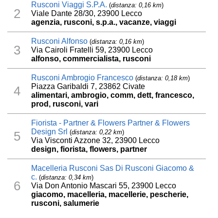
Rusconi Viaggi S.P.A.
(
distanza: 0,16 km
)
2
Viale Dante 28/30, 23900 Lecco
agenzia, rusconi, s.p.a., vacanze, viaggi
Rusconi Alfonso
(
distanza: 0,16 km
)
3
Via Cairoli Fratelli 59, 23900 Lecco
alfonso, commercialista, rusconi
Rusconi Ambrogio Francesco
(
distanza: 0,18 km
)
Piazza Garibaldi 7, 23862 Civate
4
alimentari, ambrogio, comm, dett, francesco,
prod, rusconi, vari
Fiorista - Partner & Flowers Partner & Flowers
Design Srl
(
distanza: 0,22 km
)
5
Via Visconti Azzone 32, 23900 Lecco
design, fiorista, flowers, partner
Macelleria Rusconi Sas Di Rusconi Giacomo &
c.
(
distanza: 0,34 km
)
6
Via Don Antonio Mascari 55, 23900 Lecco
giacomo, macelleria, macellerie, pescherie,
rusconi, salumerie