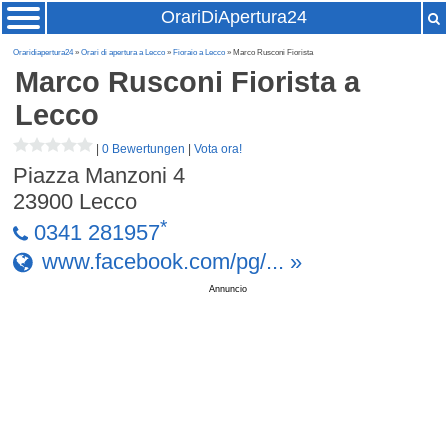
OrariDiApertura24
Oraridiapertura24
»
Orari di apertura a Lecco
»
Fioraio a Lecco
» Marco Rusconi Fiorista
Marco Rusconi Fiorista
a
Lecco
|
0 Bewertungen
|
Vota ora!
Piazza Manzoni 4
23900
Lecco
*
0341 281957
www.facebook.com/pg/... »
Annuncio