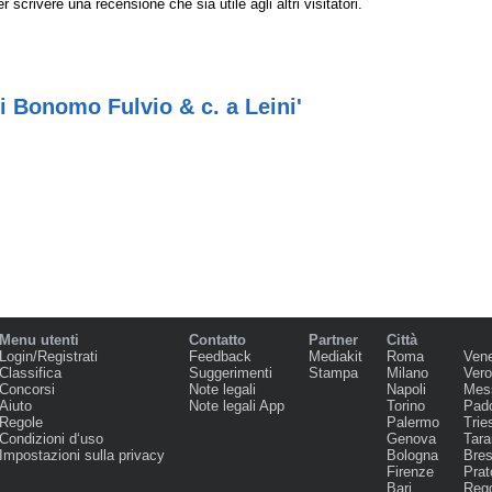
r scrivere una recensione che sia utile agli altri visitatori.
i Bonomo Fulvio & c. a Leini'
Menu utenti
Contatto
Partner
Città
Login/Registrati
Feedback
Mediakit
Roma
Ven
Classifica
Suggerimenti
Stampa
Milano
Ver
Concorsi
Note legali
Napoli
Mes
Aiuto
Note legali App
Torino
Pad
Regole
Palermo
Trie
Condizioni d‘uso
Genova
Tara
Impostazioni sulla privacy
Bologna
Bres
Firenze
Prat
Bari
Regg