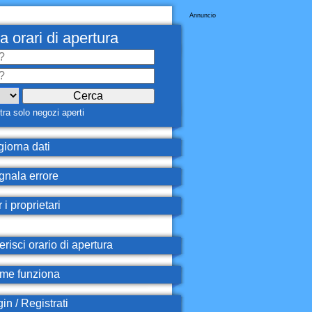
Annuncio
a orari di apertura
ra solo negozi aperti
iorna dati
nala errore
 i proprietari
erisci orario di apertura
e funziona
in / Registrati