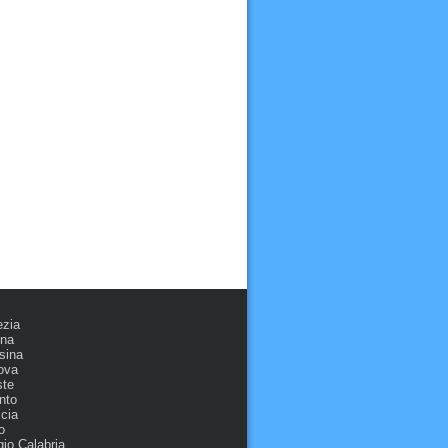
ezia
ona
sina
ova
ste
nto
cia
o
io Calabria