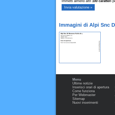
Immetti almeno altri
100
caratteri
pe
Immagini di Alpi Snc D
Menu
Ultime notizie
Inserisci orari di apertura
Come funziona
Per Webmaster
Sitemap
Nuovi inserimenti