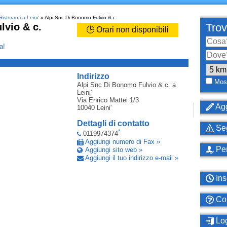
Ristoranti a Leini'
» Alpi Snc Di Bonomo Fulvio & c.
lvio & c.
Trov
🕒 Orari non disponibili
a!
_
Indirizzo
Most
Alpi Snc Di Bonomo Fulvio & c.
a
Leini'
Via Enrico Mattei 1/3
Agg
10040
Leini'
Dettagli di contatto
Seg
*
0119974374
Aggiungi numero di Fax »
Per
Aggiungi sito web »
Aggiungi il tuo indirizzo e-mail »
Ins
Com
Log