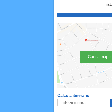
rist
Carica mapp
Calcola itinerario: