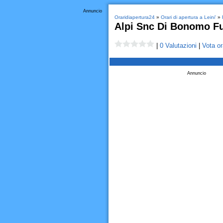
Annuncio
Oraridiapertura24
»
Orari di apertura a Leini'
»
Alpi Snc Di Bonomo Fu
|
0 Valutazioni
|
Vota or
Annuncio