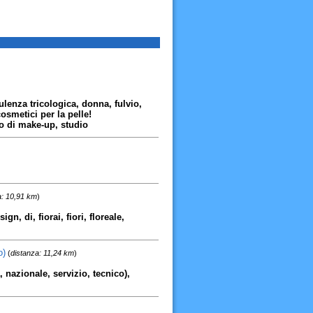
sulenza tricologica, donna, fulvio,
osmetici per la pelle!
io di make-up, studio
a: 10,91 km
)
, di, fiorai, fiori, floreale,
o)
(
distanza: 11,24 km
)
 nazionale, servizio, tecnico),