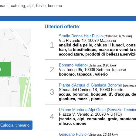
oranti, catering, alpì, fulvio, bonomo
_
Ulteriori offerte:
Studio Donna Hair Fulvio
(
distanza: 6,87 km
)
Via Rivarolo 49, 10079 Mappano
1
analisi della pelle, chiuso il lunedi, con
hair, la biosthetique, make-up e vendita c
acconciature, prodotti di bellezza.serviz
Bonomo Valerio
(
distanza: 8,96 km
)
2
a
Via Torino 95, 10036 Settimo Torinese
bonomo, tabaccai, valerio
Piante d'Acqua di Gianluca Bonomo
(
distanz
3
Strada del Cardine 18, 10080 Feletto
acqua, bonomo, bouquet, d', d'acqua, design
gianluca, mazzi, piante
Unione Montana Alpi Graie (Servizio Tecnic
4
Piazza V. Veneto 2, 10070 Viù (TO)
(servizio, alpi, comunale, graie, montana,
ufficio, unione
Giordano Fulvio
(
distanza: 12,59 km
)