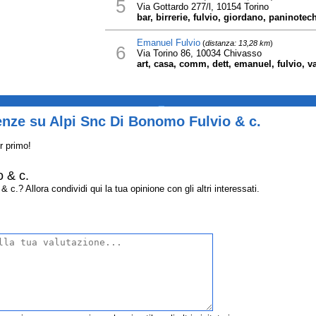
5
Via Gottardo 277/l, 10154 Torino
bar, birrerie, fulvio, giordano, paninotec
Emanuel Fulvio
(
distanza: 13,28 km
)
6
Via Torino 86, 10034 Chivasso
art, casa, comm, dett, emanuel, fulvio, va
_
enze su Alpi Snc Di Bonomo Fulvio & c.
r primo!
 & c.
.? Allora condividi qui la tua opinione con gli altri interessati.