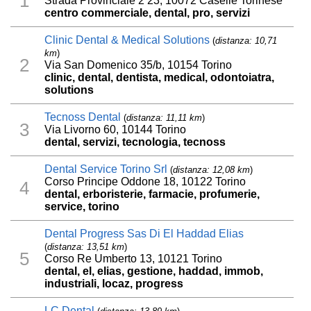
1
Strada Provinciale 2 23, 10072 Caselle Torinese
centro commerciale, dental, pro, servizi
Clinic Dental & Medical Solutions
(
distanza: 10,71
km
)
2
Via San Domenico 35/b, 10154 Torino
clinic, dental, dentista, medical, odontoiatra,
solutions
Tecnoss Dental
(
distanza: 11,11 km
)
3
Via Livorno 60, 10144 Torino
dental, servizi, tecnologia, tecnoss
Dental Service Torino Srl
(
distanza: 12,08 km
)
Corso Principe Oddone 18, 10122 Torino
4
dental, erboristerie, farmacie, profumerie,
service, torino
Dental Progress Sas Di El Haddad Elias
(
distanza: 13,51 km
)
5
Corso Re Umberto 13, 10121 Torino
dental, el, elias, gestione, haddad, immob,
industriali, locaz, progress
LC Dental