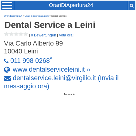
OrariDiApertura24
Oraridiapertura24
»
Orari di apertura a Leini
» Dental Service
Dental Service
a Leini
|
0 Bewertungen
|
Vota ora!
Via Carlo Alberto 99
10040
Leini
*
011 998 0268
www.dentalserviceleini.it »
dentalservice
.
leini
@
virgilio
.
it
(Invia il
messaggio ora)
Annuncio