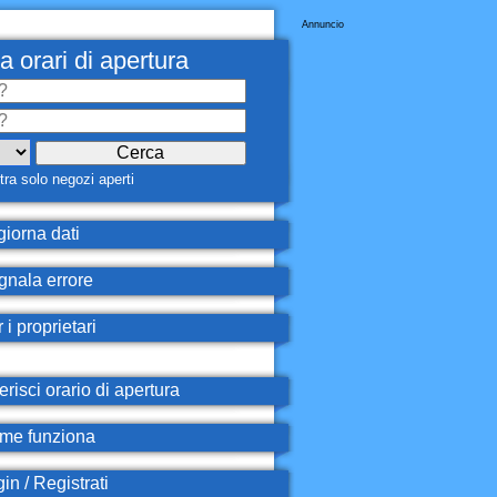
Annuncio
a orari di apertura
ra solo negozi aperti
iorna dati
nala errore
 i proprietari
erisci orario di apertura
e funziona
in / Registrati