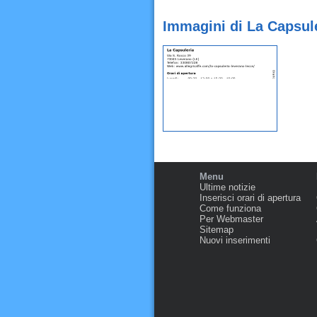
Immagini di La Capsule
Menu
Ultime notizie
Inserisci orari di apertura
Come funziona
Per Webmaster
Sitemap
Nuovi inserimenti