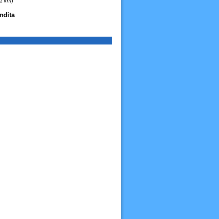
61 km
)
ndita