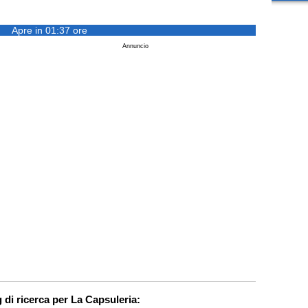
Apre in 01:37 ore
Annuncio
 di ricerca per La Capsuleria: