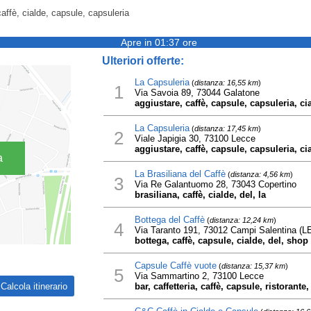
caffè, cialde, capsule, capsuleria
Apre in 01:37 ore
Ulteriori offerte:
La Capsuleria
(
distanza: 16,55 km
)
1
Via Savoia 89, 73044 Galatone
aggiustare, caffè, capsule, capsuleria, ci
La Capsuleria
(
distanza: 17,45 km
)
2
Viale Japigia 30, 73100 Lecce
aggiustare, caffè, capsule, capsuleria, ci
a
La Brasiliana del Caffè
(
distanza: 4,56 km
)
3
Via Re Galantuomo 28, 73043 Copertino
brasiliana, caffè, cialde, del, la
Bottega del Caffè
(
distanza: 12,24 km
)
4
Via Taranto 191, 73012 Campi Salentina (L
bottega, caffè, capsule, cialde, del, shop
Capsule Caffè vuote
(
distanza: 15,37 km
)
5
Via Sammartino 2, 73100 Lecce
bar, caffetteria, caffè, capsule, ristorante