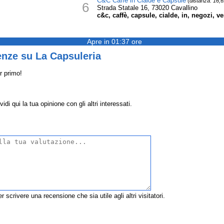
C&C Caffè in Cialde e Capsule
(
distanza: 16,
6
Strada Statale 16, 73020 Cavallino
c&c, caffè, capsule, cialde, in, negozi, ve
Apre in 01:37 ore
enze su La Capsuleria
r primo!
di qui la tua opinione con gli altri interessati.
r scrivere una recensione che sia utile agli altri visitatori.