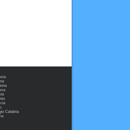
ezia
ona
sina
ova
ste
nto
cia
o
io Calabria
ma