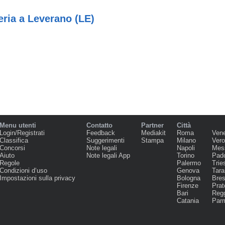
ria a Leverano (LE)
Menu utenti
Contatto
Partner
Città
Login/Registrati
Feedback
Mediakit
Roma
Ven
Classifica
Suggerimenti
Stampa
Milano
Ver
Concorsi
Note legali
Napoli
Mes
Aiuto
Note legali App
Torino
Pad
Regole
Palermo
Trie
Condizioni d‘uso
Genova
Tara
Impostazioni sulla privacy
Bologna
Bres
Firenze
Prat
Bari
Regg
Catania
Par