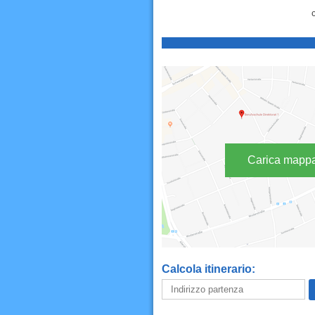
Carica mapp
Calcola itinerario: