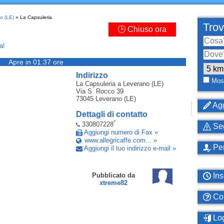
o (LE)
» La Capsuleria
Trov
🕒 Chiuso ora
a!
Apre in 01:37 ore
Indirizzo
Most
La Capsuleria
a Leverano (LE)
Via S. Rocco 39
73045
Leverano (LE)
Agg
Dettagli di contatto
*
330807228
Seg
Aggiungi numero di Fax »
www.allegricaffe.com... »
Per
Aggiungi il tuo indirizzo e-mail »
Ins
Pubblicato da
xtreme82
Com
Log