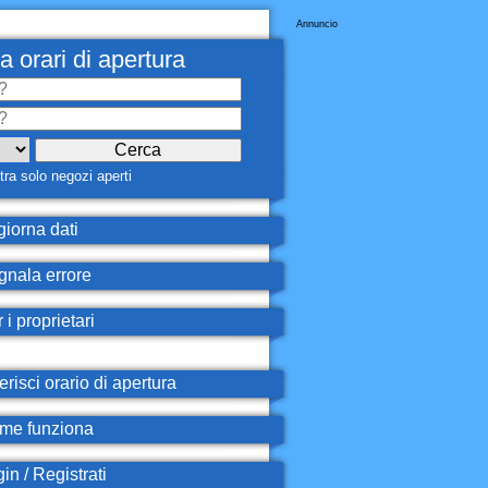
Annuncio
a orari di apertura
ra solo negozi aperti
iorna dati
nala errore
 i proprietari
erisci orario di apertura
e funziona
in / Registrati