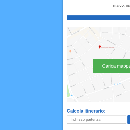
marco, ost
Carica mapp
Calcola itinerario: