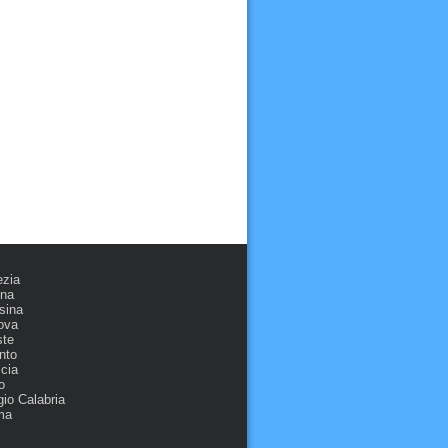
ezia
ona
sina
ova
ste
nto
cia
o
io Calabria
ma