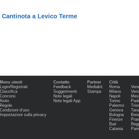
a Cantinota a Levico Terme
Menu utenti
Contatto
Partner
Città
Login/Registrati
Feedback
Mediakit
Roma
Ven
Classifica
Suggerimenti
Stampa
Milano
Ver
Concorsi
Note legali
Napoli
Mes
Aiuto
Note legali App
Torino
Pad
Regole
Palermo
Trie
Condizioni d‘uso
Genova
Tara
Impostazioni sulla privacy
Bologna
Bres
Firenze
Prat
Bari
Regg
Catania
Par