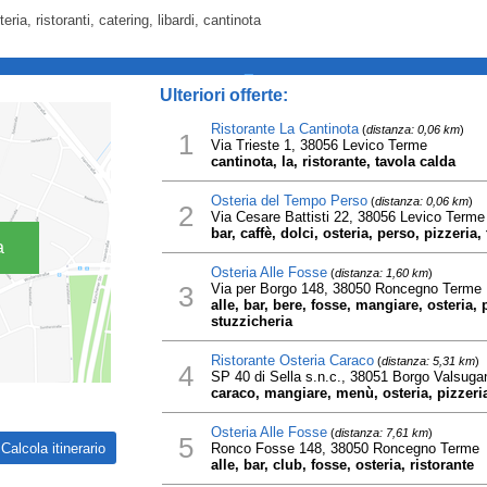
eria, ristoranti, catering, libardi, cantinota
_
Ulteriori offerte:
Ristorante La Cantinota
(
distanza: 0,06 km
)
1
Via Trieste 1, 38056 Levico Terme
cantinota, la, ristorante, tavola calda
Osteria del Tempo Perso
(
distanza: 0,06 km
)
2
Via Cesare Battisti 22, 38056 Levico Terme
bar, caffè, dolci, osteria, perso, pizzeria
a
Osteria Alle Fosse
(
distanza: 1,60 km
)
3
Via per Borgo 148, 38050 Roncegno Terme
alle, bar, bere, fosse, mangiare, osteria, p
stuzzicheria
Ristorante Osteria Caraco
(
distanza: 5,31 km
)
4
SP 40 di Sella s.n.c., 38051 Borgo Valsuga
caraco, mangiare, menù, osteria, pizzeria
Osteria Alle Fosse
(
distanza: 7,61 km
)
5
Ronco Fosse 148, 38050 Roncegno Terme
alle, bar, club, fosse, osteria, ristorante