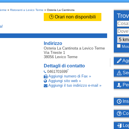
Terme
»
Ristoranti a Levico Terme
» Osteria La Cantinota
Trov
🕒 Orari non disponibili
a!
_
Indirizzo
Most
Osteria La Cantinota
a Levico Terme
Via Trieste 1
38056
Levico Terme
Agg
Dettagli di contatto
*
0461701699
Seg
Aggiungi numero di Fax »
Aggiungi sito web »
Per
Aggiungi il tuo indirizzo e-mail »
Ins
Com
Log