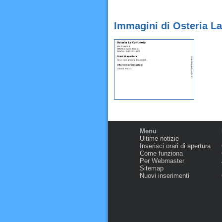
Immagini di Osteria L
Menu
Ultime notizie
Inserisci orari di apertura
Come funziona
Per Webmaster
Sitemap
Nuovi inserimenti