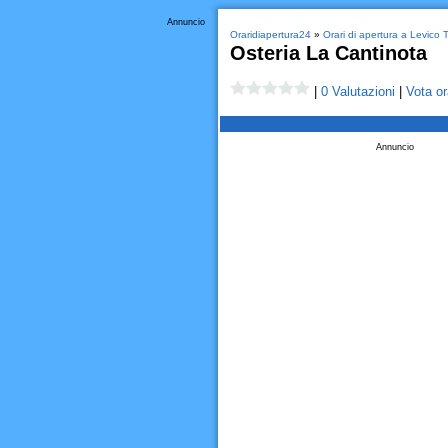
Annuncio
Oraridiapertura24
»
Orari di apertura a Levico 
Osteria La Cantinota
|
0 Valutazioni
|
Vota or
Annuncio