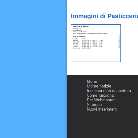
Immagini di Pasticceri
Menu
Ultime notizie
Inserisci orari di apertura
Come funziona
Per Webmaster
Sitemap
Nuovi inserimenti