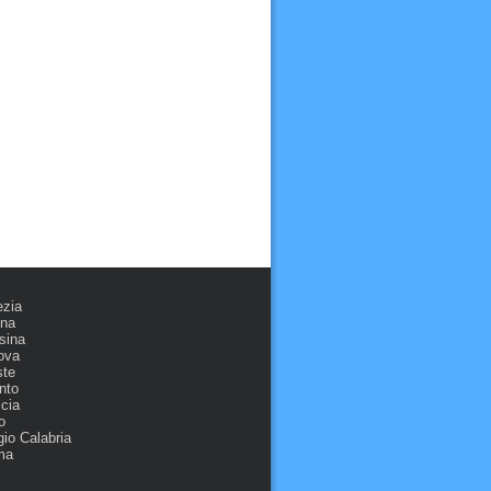
ezia
ona
sina
ova
ste
nto
cia
o
io Calabria
ma