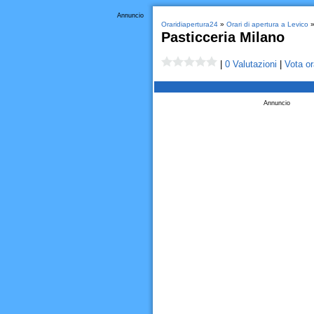
Annuncio
Oraridiapertura24
»
Orari di apertura a Levico
Pasticceria Milano
|
0 Valutazioni
|
Vota or
Annuncio