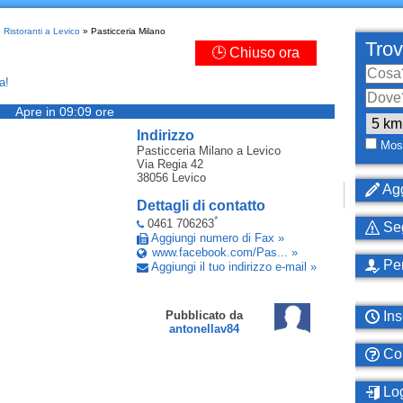
»
Ristoranti a Levico
» Pasticceria Milano
Trov
🕒 Chiuso ora
a!
Apre in 09:09 ore
Indirizzo
Most
Pasticceria Milano
a Levico
Via Regia 42
38056
Levico
Agg
Dettagli di contatto
*
0461 706263
Seg
Aggiungi numero di Fax »
www.facebook.com/Pas... »
Per
Aggiungi il tuo indirizzo e-mail »
Ins
Pubblicato da
antonellav84
Com
Log