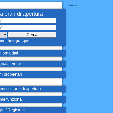
Annuncio
a orari di apertura
ra solo negozi aperti
iorna dati
nala errore
 i proprietari
erisci orario di apertura
e funziona
in / Registrati