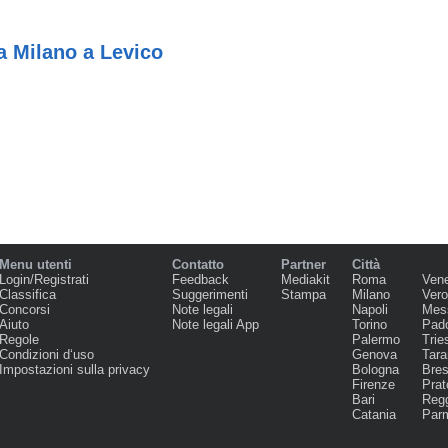
a Milano a Levico
Menu utenti
Contatto
Partner
Città
Login/Registrati
Feedback
Mediakit
Roma
Ven
Classifica
Suggerimenti
Stampa
Milano
Ver
Concorsi
Note legali
Napoli
Mes
Aiuto
Note legali App
Torino
Pad
Regole
Palermo
Trie
Condizioni d‘uso
Genova
Tara
Impostazioni sulla privacy
Bologna
Bres
Firenze
Prat
Bari
Regg
Catania
Par