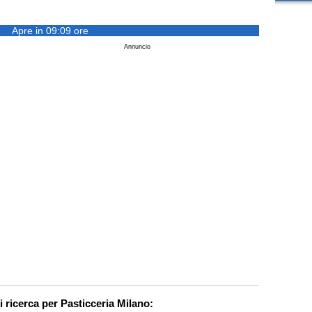
Apre in 09:09 ore
Annuncio
i ricerca per Pasticceria Milano: