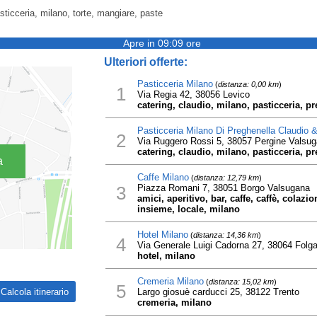
asticceria, milano, torte, mangiare, paste
Apre in 09:09 ore
Ulteriori offerte:
Pasticceria Milano
(
distanza: 0,00 km
)
1
Via Regia 42, 38056 Levico
catering, claudio, milano, pasticceria, pr
Pasticceria Milano Di Preghenella Claudio 
2
Via Ruggero Rossi 5, 38057 Pergine Valsu
catering, claudio, milano, pasticceria, pr
a
Caffe Milano
(
distanza: 12,79 km
)
3
Piazza Romani 7, 38051 Borgo Valsugana
amici, aperitivo, bar, caffe, caffè, colaz
insieme, locale, milano
Hotel Milano
(
distanza: 14,36 km
)
4
Via Generale Luigi Cadorna 27, 38064 Folga
hotel, milano
Cremeria Milano
(
distanza: 15,02 km
)
5
Largo giosuè carducci 25, 38122 Trento
cremeria, milano