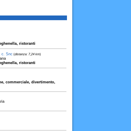
eghenella, ristoranti
& c. Snc
(
distanza: 7,24 km
)
gana
eghenella, ristoranti
ione, commerciale, divertimento,
ria