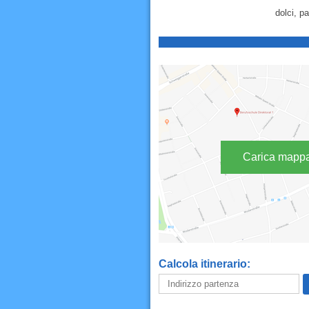
dolci, p
Carica mapp
Calcola itinerario: