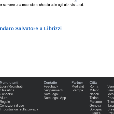
r scrivere una recensione che sia utile agli altri visitatori.
ndaro Salvatore a Librizzi
Menu utenti
Contatto
Partner
Città
Login/Registrati
Feedback
Mediakit
Roma
Ven
Classifica
Suggerimenti
Stampa
Milano
Ver
Concorsi
Note legali
Napoli
Mes
Aiuto
Note legali App
Torino
Pad
Regole
Palermo
Trie
Condizioni d‘uso
Genova
Tara
Impostazioni sulla privacy
Bologna
Bres
Firenze
Prat