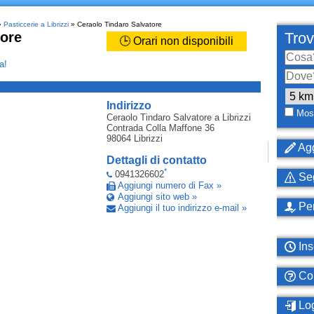
»
Pasticcerie a Librizzi
» Ceraolo Tindaro Salvatore
tore
Trov
🕒 Orari non disponibili
a!
_
Indirizzo
Most
Ceraolo Tindaro Salvatore
a Librizzi
Contrada Colla Maffone 36
98064
Librizzi
Agg
Dettagli di contatto
*
0941326602
Seg
Aggiungi numero di Fax »
Aggiungi sito web »
Per
Aggiungi il tuo indirizzo e-mail »
Ins
Com
Log