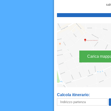
sal
Carica mapp
Calcola itinerario: