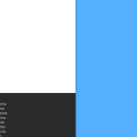
ezia
ona
sina
ova
ste
nto
cia
o