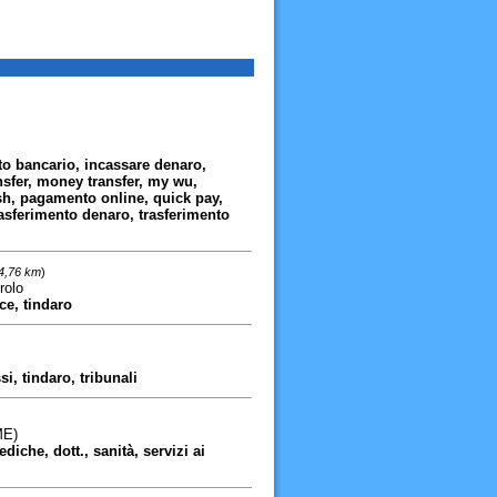
to bancario, incassare denaro,
sfer, money transfer, my wu,
h, pagamento online, quick pay,
rasferimento denaro, trasferimento
 4,76 km
)
rolo
ice, tindaro
i, tindaro, tribunali
ME)
iche, dott., sanità, servizi ai