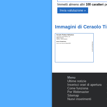
Immetti almeno altri
100
caratteri
pe
Immagini di Ceraolo Ti
Menu
Ultime notizie
Inserisci orari di apertura
Come funziona
Per Webmaster
Sitemap
Nuovi inserimenti