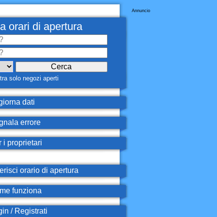
Annuncio
a orari di apertura
ra solo negozi aperti
iorna dati
nala errore
 i proprietari
erisci orario di apertura
e funziona
in / Registrati