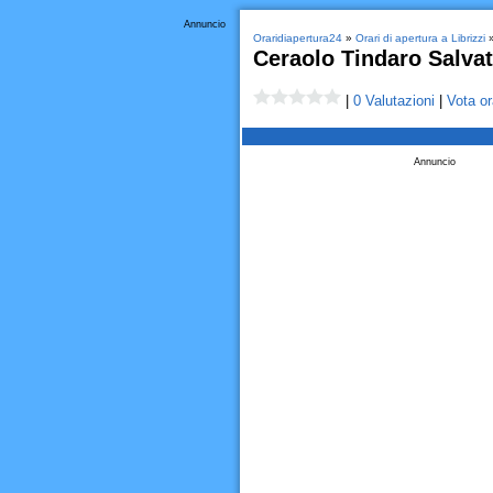
Annuncio
Oraridiapertura24
»
Orari di apertura a Librizzi
Ceraolo Tindaro Salva
|
0 Valutazioni
|
Vota or
Annuncio