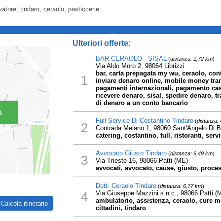
vatore, tindaro, ceraolo, pasticcerie
_
Ulteriori offerte:
BAR CERAOLO - SISAL
(
distanza: 1,72 km
)
Via Aldo Moro 2, 98064 Librizzi
bar, carta prepagata my wu, ceraolo, con
1
inviare denaro online, mobile money tran
pagamenti internazionali, pagamento cas
ricevere denaro, sisal, spedire denaro, t
di denaro a un conto bancario
a
Full Service Di Costantino Tindaro
(
distanza:
2
Contrada Melano 1, 98060 Sant'Angelo Di B
catering, costantino, full, ristoranti, serv
Avvocato Giusto Tindaro
(
distanza: 6,49 km
)
3
Via Trieste 16, 98066 Patti (ME)
avvocati, avvocato, cause, giusto, process
Dott. Ceraolo Tindaro
(
distanza: 6,77 km
)
4
Via Giuseppe Mazzini s.n.c., 98066 Patti (
ambulatorio, assistenza, ceraolo, cure med
cittadini, tindaro