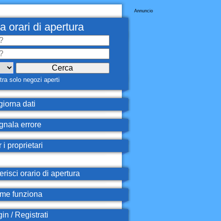
Annuncio
a orari di apertura
ra solo negozi aperti
iorna dati
nala errore
 i proprietari
erisci orario di apertura
e funziona
in / Registrati