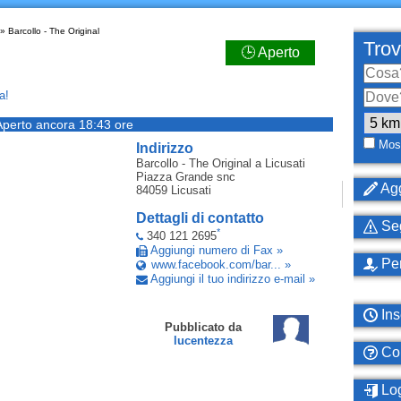
» Barcollo - The Original
Trov
🕒 Aperto
a!
Aperto ancora 18:43 ore
Most
Indirizzo
Barcollo - The Original
a Licusati
Piazza Grande snc
Agg
84059
Licusati
Dettagli di contatto
Seg
*
340 121 2695
Aggiungi numero di Fax »
Per
www.facebook.com/bar... »
Aggiungi il tuo indirizzo e-mail »
Ins
Pubblicato da
lucentezza
Com
Log