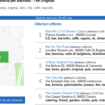
ricerca per Barcollo - The Original:
zeria, original, dolci, the, caffè, barcollo
Aperto ancora 18:43 ore
Ulteriori offerte:
Barcollo 2.0 di Silvano Caputo
(
distanza: 0,00
1
Piazza Grande s.n.c., 84040 Licusati
2.0, bar, barcollo, caffè, caputo, di, silva
Bar On The Road
(
distanza: 5,68 km
)
2
Localita' Rossini snc, 84040 Celle Di Bulghe
bar, benzina, celle di bulgheria, distribut
a
Ù Boss Original Pub
(
distanza: 5,95 km
)
3
Via Bolivar 92, 84040 Marina di Camerota
bar, boss, giochi, original, pub, scomme
The Twin Bar
(
distanza: 6,34 km
)
4
Via Armando Diaz snc, 84059 Lentiscosa
bar, birrerie, paninoteche, pisano, the, t
The Garden Friend's Pub
(
distanza: 17,57 km
)
5
Via Campo Sportivo 6, 84052 Ceraso
catering, friend, garden, mirko, pub, rist