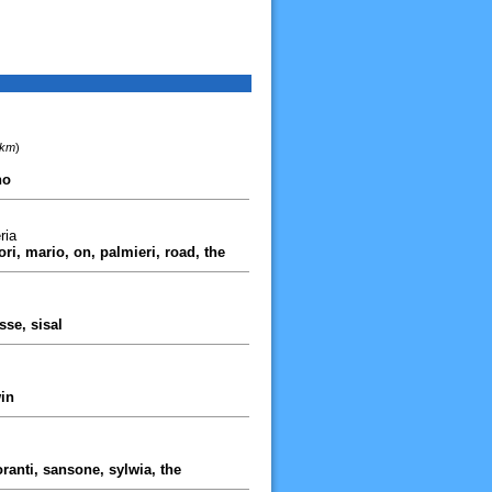
 km
)
no
ria
ori, mario, on, palmieri, road, the
sse, sisal
win
oranti, sansone, sylwia, the