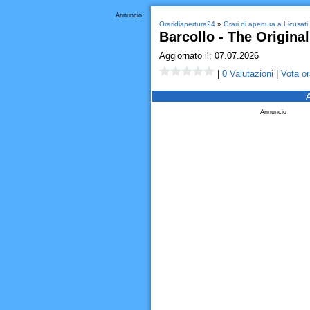
Annuncio
Oraridiapertura24
»
Orari di apertura a Licusati
Barcollo - The Original
Aggiornato il: 07.07.2026
|
0 Valutazioni
|
Vota or
Annuncio