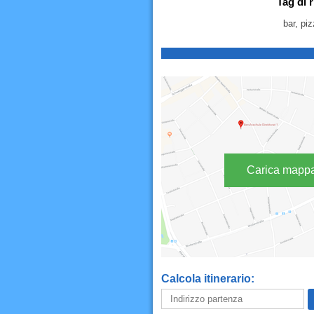
Tag di 
bar, piz
Carica mapp
Calcola itinerario: