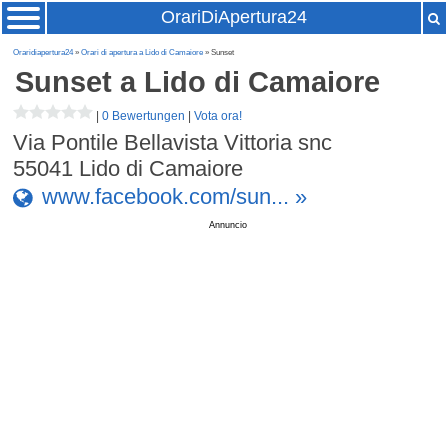
OrariDiApertura24
Oraridiapertura24
»
Orari di apertura a Lido di Camaiore
» Sunset
Sunset
a Lido di Camaiore
|
0 Bewertungen
|
Vota ora!
Via Pontile Bellavista Vittoria snc
55041
Lido di Camaiore
www.facebook.com/sun... »
Annuncio