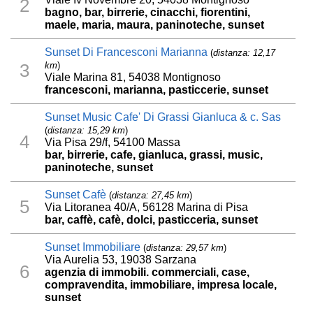
2
bagno, bar, birrerie, cinacchi, fiorentini,
maele, maria, maura, paninoteche, sunset
Sunset Di Francesconi Marianna
(
distanza: 12,17
km
)
3
Viale Marina 81, 54038 Montignoso
francesconi, marianna, pasticcerie, sunset
Sunset Music Cafe' Di Grassi Gianluca & c. Sas
(
distanza: 15,29 km
)
4
Via Pisa 29/f, 54100 Massa
bar, birrerie, cafe, gianluca, grassi, music,
paninoteche, sunset
Sunset Cafè
(
distanza: 27,45 km
)
5
Via Litoranea 40/A, 56128 Marina di Pisa
bar, caffè, cafè, dolci, pasticceria, sunset
Sunset Immobiliare
(
distanza: 29,57 km
)
Via Aurelia 53, 19038 Sarzana
6
agenzia di immobili. commerciali, case,
compravendita, immobiliare, impresa locale,
sunset