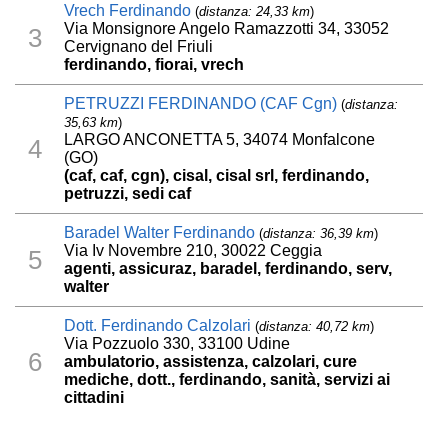
Vrech Ferdinando
(
distanza: 24,33 km
)
Via Monsignore Angelo Ramazzotti 34, 33052
3
Cervignano del Friuli
ferdinando, fiorai, vrech
PETRUZZI FERDINANDO (CAF Cgn)
(
distanza:
35,63 km
)
LARGO ANCONETTA 5, 34074 Monfalcone
4
(GO)
(caf, caf, cgn), cisal, cisal srl, ferdinando,
petruzzi, sedi caf
Baradel Walter Ferdinando
(
distanza: 36,39 km
)
Via Iv Novembre 210, 30022 Ceggia
5
agenti, assicuraz, baradel, ferdinando, serv,
walter
Dott. Ferdinando Calzolari
(
distanza: 40,72 km
)
Via Pozzuolo 330, 33100 Udine
6
ambulatorio, assistenza, calzolari, cure
mediche, dott., ferdinando, sanità, servizi ai
cittadini