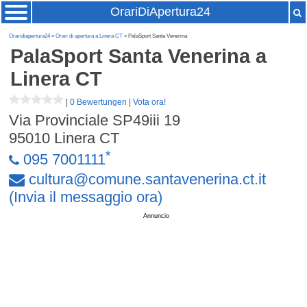
OrariDiApertura24
Oraridiapertura24
»
Orari di apertura a Linera CT
» PalaSport Santa Venerina
PalaSport Santa Venerina
a
Linera CT
|
0 Bewertungen
|
Vota ora!
Via Provinciale SP49iii 19
95010
Linera CT
*
095 7001111
cultura
@
comune
.
santavenerina
.
ct
.
it
(Invia il messaggio ora)
Annuncio