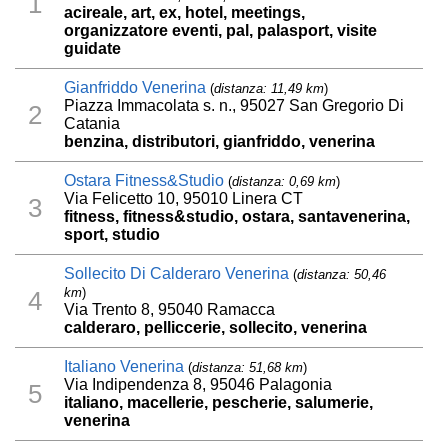
1
acireale, art, ex, hotel, meetings,
organizzatore eventi, pal, palasport, visite
guidate
Gianfriddo Venerina
(
distanza: 11,49 km
)
Piazza Immacolata s. n., 95027 San Gregorio Di
2
Catania
benzina, distributori, gianfriddo, venerina
Ostara Fitness&Studio
(
distanza: 0,69 km
)
Via Felicetto 10, 95010 Linera CT
3
fitness, fitness&studio, ostara, santavenerina,
sport, studio
Sollecito Di Calderaro Venerina
(
distanza: 50,46
km
)
4
Via Trento 8, 95040 Ramacca
calderaro, pelliccerie, sollecito, venerina
Italiano Venerina
(
distanza: 51,68 km
)
Via Indipendenza 8, 95046 Palagonia
5
italiano, macellerie, pescherie, salumerie,
venerina