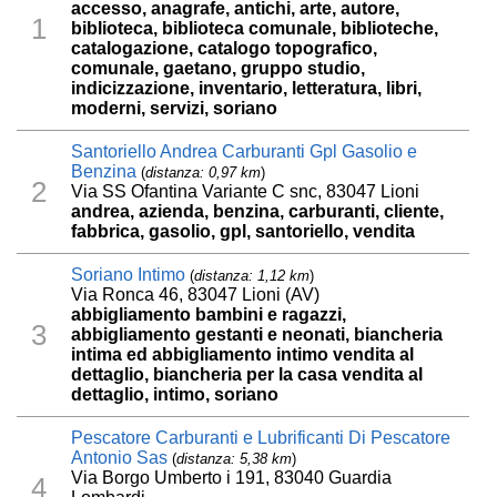
accesso, anagrafe, antichi, arte, autore,
1
biblioteca, biblioteca comunale, biblioteche,
catalogazione, catalogo topografico,
comunale, gaetano, gruppo studio,
indicizzazione, inventario, letteratura, libri,
moderni, servizi, soriano
Santoriello Andrea Carburanti Gpl Gasolio e
Benzina
(
distanza: 0,97 km
)
2
Via SS Ofantina Variante C snc, 83047 Lioni
andrea, azienda, benzina, carburanti, cliente,
fabbrica, gasolio, gpl, santoriello, vendita
Soriano Intimo
(
distanza: 1,12 km
)
Via Ronca 46, 83047 Lioni (AV)
abbigliamento bambini e ragazzi,
3
abbigliamento gestanti e neonati, biancheria
intima ed abbigliamento intimo vendita al
dettaglio, biancheria per la casa vendita al
dettaglio, intimo, soriano
Pescatore Carburanti e Lubrificanti Di Pescatore
Antonio Sas
(
distanza: 5,38 km
)
Via Borgo Umberto i 191, 83040 Guardia
4