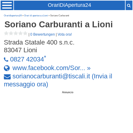
OrariDiApertura24
Oraridiapertura24
»
Orari di apertura a Lioni
» Soriano Carburanti
Soriano Carburanti
a Lioni
|
0 Bewertungen
|
Vota ora!
Strada Statale 400 s.n.c.
83047
Lioni
*
0827 42034
www.facebook.com/Sor... »
sorianocarburanti
@
tiscali
.
it
(Invia il
messaggio ora)
Annuncio