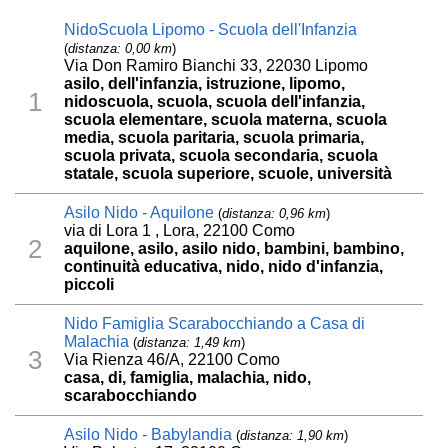
NidoScuola Lipomo - Scuola dell'Infanzia
(
distanza: 0,00 km
)
Via Don Ramiro Bianchi 33, 22030 Lipomo
asilo, dell'infanzia, istruzione, lipomo,
1
nidoscuola, scuola, scuola dell'infanzia,
scuola elementare, scuola materna, scuola
media, scuola paritaria, scuola primaria,
scuola privata, scuola secondaria, scuola
statale, scuola superiore, scuole, università
Asilo Nido - Aquilone
(
distanza: 0,96 km
)
via di Lora 1 , Lora, 22100 Como
2
aquilone, asilo, asilo nido, bambini, bambino,
continuità educativa, nido, nido d'infanzia,
piccoli
Nido Famiglia Scarabocchiando a Casa di
Malachia
(
distanza: 1,49 km
)
3
Via Rienza 46/A, 22100 Como
casa, di, famiglia, malachia, nido,
scarabocchiando
Asilo Nido - Babylandia
(
distanza: 1,90 km
)