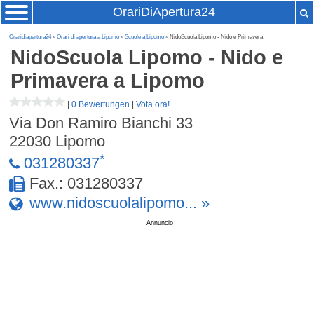
OrariDiApertura24
Oraridiapertura24
»
Orari di apertura a Lipomo
»
Scuole a Lipomo
» NidoScuola Lipomo - Nido e Primavera
NidoScuola Lipomo - Nido e
Primavera
a Lipomo
|
0 Bewertungen
|
Vota ora!
Via Don Ramiro Bianchi 33
22030
Lipomo
*
031280337
Fax.: 031280337
www.nidoscuolalipomo... »
Annuncio