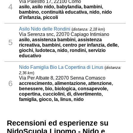
Via Palestro 17, 22100 Como
4
asilo, asilo nido, babylandia, bambini,
bambino, continuità educativa, nido, nido
d'infanzia, piccoli
Asilo Nido delle Rondini
(
distanza: 2,18 km
)
Via Serenza snc, 22070 Capiago Intimiano
asilo, assistenza bambini, assistenza
5
ricreativa, bambini, centro per infanzia, delle,
giochi, ludoteca, nido, rondini, servizio
educativo
Nido Famiglia Bio La Copertina di Linus
(
distanza:
2,36 km
)
Via Per Albate 8, 22070 Senna Comasco
6
accrescimento, alimentazione, attenzione,
benessere, bio, biologica, consapevole,
copertina, cucciolini, di, divertimento,
famiglia, gioco, la, linus, nido
Recensioni ed esperienze su
NidoScuola Lipomo - Nido e