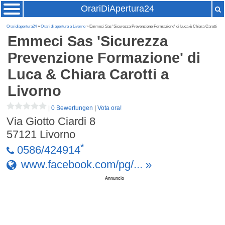
OrariDiApertura24
Oraridiapertura24
»
Orari di apertura a Livorno
» Emmeci Sas 'Sicurezza Prevenzione Formazione' di Luca & Chiara Carotti
Emmeci Sas 'Sicurezza
Prevenzione Formazione' di
Luca & Chiara Carotti
a
Livorno
|
0 Bewertungen
|
Vota ora!
Via Giotto Ciardi 8
57121
Livorno
*
0586/424914
www.facebook.com/pg/... »
Annuncio